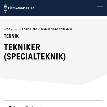
Öp
...
Start
Lediga jobb
Tekniker (Specialteknik)
Teknik
Tekniker
(Specialteknik)
Jobbdetaljer