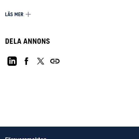
Mjukvara (Microsoft, Linux, OSX, Android och IOS
LÄS MER
produkter)
Linux och Windowslösningar (Win2Go)
Dela annons
Utvärdera och modifiera hårdvara
Skapa och supporta individanpassade lösningar
Hantera kryptering och arbeta med säkerhetshöjande
åtgärder
Leverera fristående datorlösningar
Lagerhållning av teknik
Ärendehantering och dokumentation av
supportärenden, informera om driftstörningar och övrig
info
Stödja inköpsfunktion med teknisk expertis, inklusive
anonyma inköp