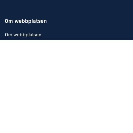
Om webbplatsen
Om webbplatsen
Tillgänglighetsredogörelse
Kakor (Cookies)