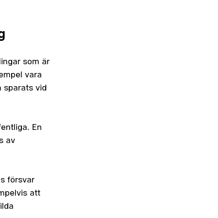
g
dlingar som är
exempel vara
m sparats vid
fentliga. En
s av
es försvar
mpelvis att
ilda