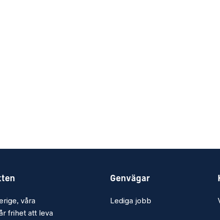
kten
Genvägar
erige, våra
Lediga jobb
r frihet att leva