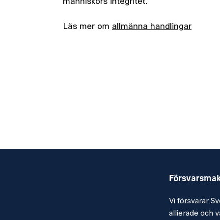
människors integritet.
Läs mer om
allmänna handlingar
Försvarsma
Vi försvarar Sv
allierade och vå