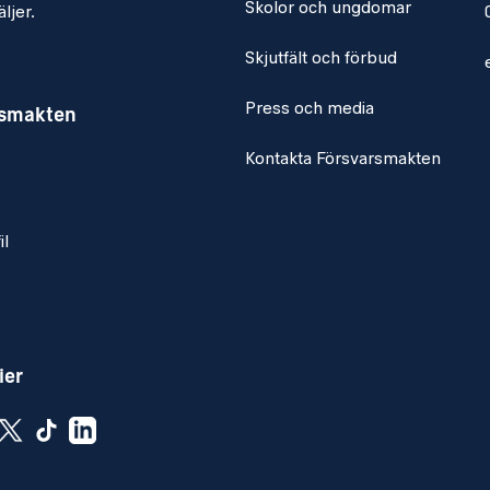
Skolor och ungdomar
ljer.
Skjutfält och förbud
Press och media
rsmakten
Kontakta Försvarsmakten
il
ier