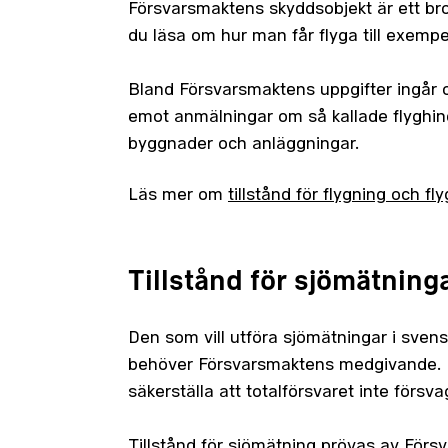
Försvarsmaktens skyddsobjekt är ett bro
du läsa om hur man får flyga till exemp
Bland Försvarsmaktens uppgifter ingår o
emot anmälningar om så kallade flyghin
byggnader och anläggningar.
Läs mer om
tillstånd för flygning och fl
Tillstånd för sjömätning
Den som vill utföra sjömätningar i sven
behöver Försvarsmaktens medgivande. D
säkerställa att totalförsvaret inte försva
Tillstånd för sjömätning prövas av För