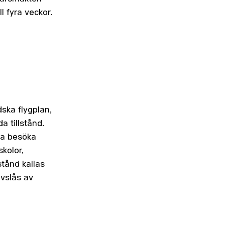
l fyra veckor.
ndska flygplan,
da tillstånd.
ka besöka
skolor,
stånd kallas
avslås av