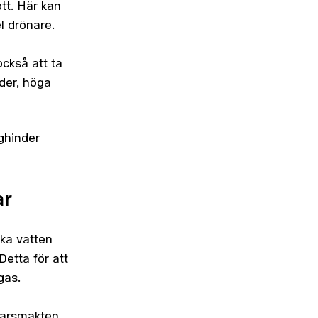
tt. Här kan
el drönare.
ckså att ta
der, höga
yghinder
ar
ska vatten
etta för att
gas.
svarsmakten