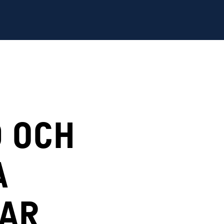
D OCH
A
AR