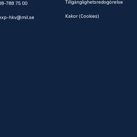
Tillgänglighetsredogörelse
08-788 75 00
Kakor (Cookies)
exp-hkv@mil.se