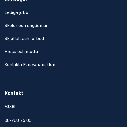
försvarsorganisationerna
Utgöra övningsledning under övningar
Lediga jobb
Genomföra utvärdering och evaluering av
Skolor och ungdomar
krigsförbanden
Skjutfält och förbud
KRAV
Press och media
Kvalifikationer
Kontakta Försvarsmakten
Utbildad specialistofficer OR6/7/8 eller officer OF1/2
med erfarenhet av utbildningssamordning och
övningsplanering
B-körkort
Kontakt
Mycket god kunskap i tal och skrift på svenska och
Växel:
engelska
08-788 75 00
Godkänt FM FysS