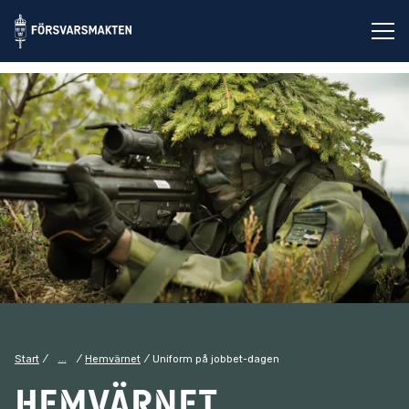
Öp
...
Start
Hemvärnet
Uniform på jobbet-dagen
Hemvärnet