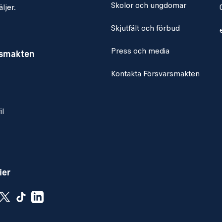
Skolor och ungdomar
ljer.
Skjutfält och förbud
Press och media
rsmakten
Kontakta Försvarsmakten
il
ier