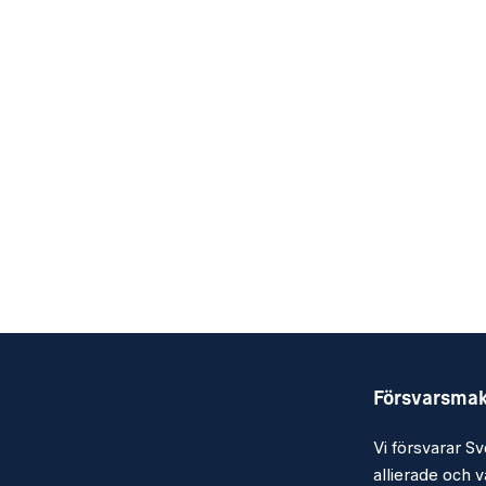
Försvarsma
Vi försvarar Sv
allierade och vå