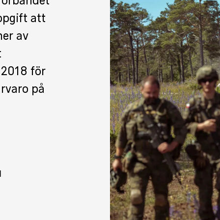
förbandet
pgift att
mer av
t
 2018 för
ärvaro på
d