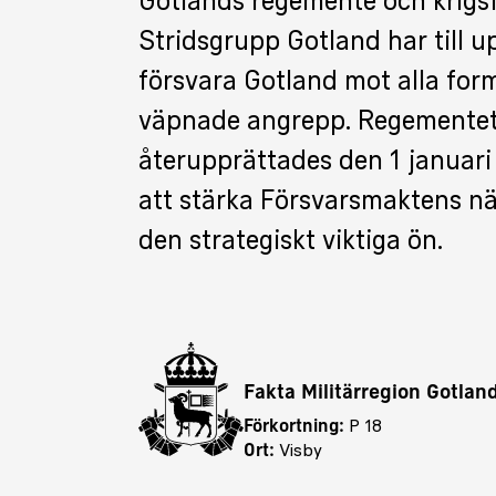
Gotlands regemente och krigs
Stridsgrupp Gotland har till up
försvara Gotland mot alla for
väpnade angrepp. Regemente
återupprättades den 1 januari
att stärka Försvarsmaktens n
den strategiskt viktiga ön.
Fakta Militärregion Gotlan
Förkortning:
P 18
Ort:
Visby