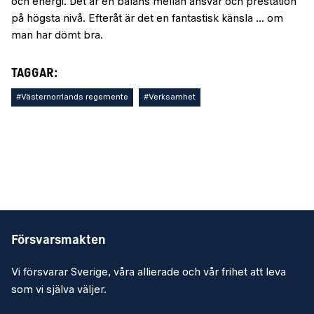
och energi. Det är en balans mellan ansvar och prestation
på högsta nivå. Efteråt är det en fantastisk känsla … om
man har dömt bra.
TAGGAR:
#Västernorrlands regemente
#Verksamhet
Försvarsmakten
Vi försvarar Sverige, våra allierade och vår frihet att leva
som vi själva väljer.