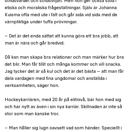
stridsvärdet och stridsviljan. Men hon ger också stöd i
etiska och moraliska frågeställningar. Själv är Johanna
Kuisma ofta med ute i fält och går sida vid sida med de
värnpliktiga under tuffa prövningar.
− Det är det enda sättet att kunna göra ett bra jobb, att
man är nära och går bredvid.
Då kan man skapa bra relationer och man märker hur bra
det blir. Man får tillit och många kommer och vill snacka.
Jag tycker det är så kul och det är det bästa – att man får
dela vardagen med fina ungdomar och anställda i
verksamheten, säger hon.
Hockeykarriären, med 20 år på elitnivå, bär hon med sig
och har nytt av även i sin nya karriär. Skillnaden är inte så
stor som man kanske tror.
− Man håller sig lugn oavsett vad som händer. Speciellt i