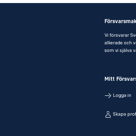
Försvarsma
Vi försvarar Sv
allierade och vå
som vi själva vä
Mitt Försva
Logga in
Skapa prof