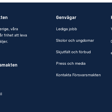
kten
Genvägar
erige, våra
Lediga jobb
r frihet att leva
Skolor och ungdomar
ljer.
Skjutfält och förbud
Press och media
rsmakten
Kontakta Försvarsmakten
il