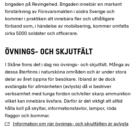
brigaden på Revingehed. Brigaden innebär en markant
förstärkning av Försvarsmakten i södra Sverige och
kommer i praktiken att innebära fler och uthålligare
förband som, i händelse av mobilisering, kommer omfatta
cirka 5000 soldater och officerare.
ÖVNINGS- OCH SKJUTFÄLT
I Skåne finns det i dag nio övnings- och skjutfält. Många av
dessa återfinns i natursköna områden och är under stora
delar av året öppna för besökare. Ibland är de dock
avstängda för allmänheten (avlysta) då vi bedriver
verksamhet med tunga fordon och/eller skarp ammunition
vilket kan innebära livsfara. Därför är det viktigt att alltid
hålla koll på skyltar, informationstavlor, lampor, röda
flaggor och bommar.
Information om när övnings- och skjutfälten är avlysta