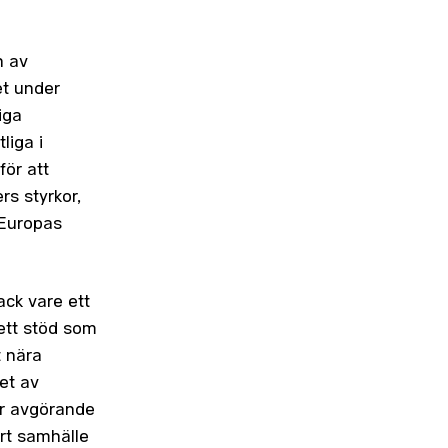
n av
et under
iga
liga i
för att
rs styrkor,
 Europas
ack vare ett
 ett stöd som
t nära
et av
är avgörande
årt samhälle