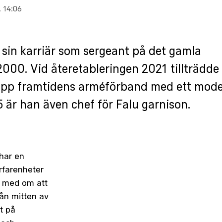
 14:06
sin karriär som sergeant på det gamla
000. Vid återetableringen 2021 tillträdd
upp framtidens arméförband med ett moder
5 är han även chef för Falu garnison.
har en
rfarenheter
t med om att
ån mitten av
t på