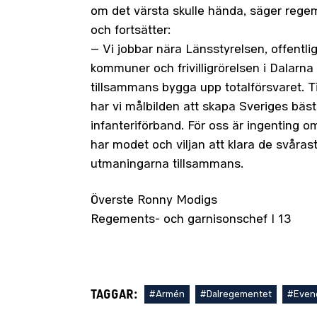
om det värsta skulle hända, säger reg
och fortsätter:
– Vi jobbar nära Länsstyrelsen, offentlig
kommuner och frivilligrörelsen i Dalarna 
tillsammans bygga upp totalförsvaret. 
har vi målbilden att skapa Sveriges bäs
infanteriförband. För oss är ingenting omö
har modet och viljan att klara de svåras
utmaningarna tillsammans.
Överste Ronny Modigs
Regements- och garnisonschef I 13
TAGGAR:
#Armén
#Dalregementet
#Even