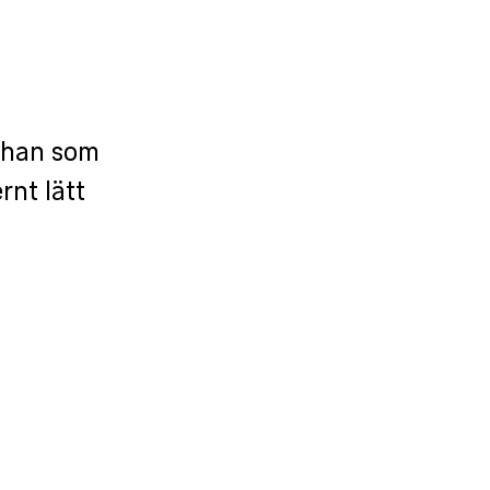
e han som
nt lätt