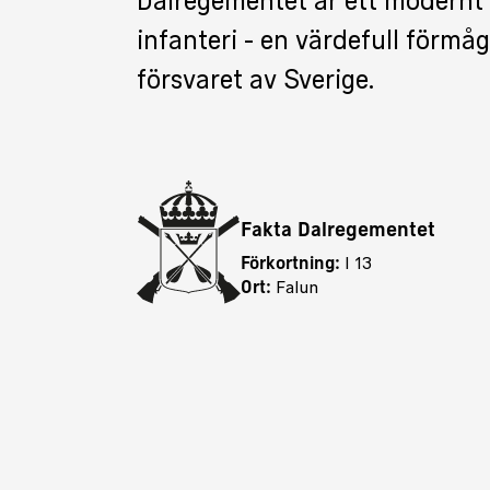
Dalregementet är ett modernt 
infanteri - en värdefull förmåg
försvaret av Sverige.
Fakta Dalregementet
Förkortning:
I 13
Ort:
Falun