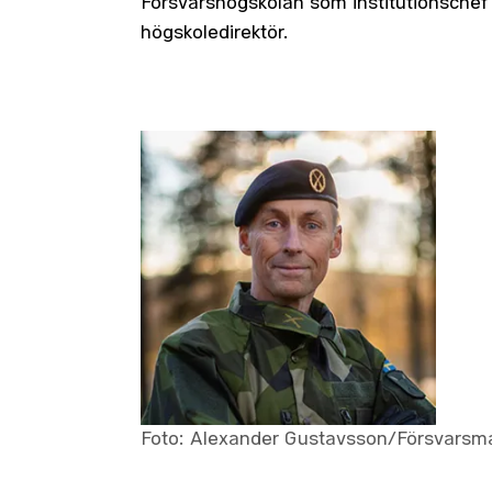
Försvarshögskolan som institutionschef
högskoledirektör.
Foto: Alexander Gustavsson/Försvarsm