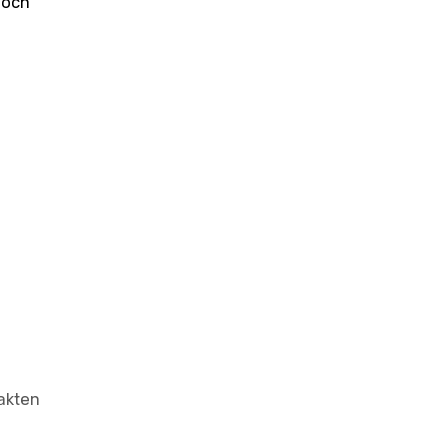
 och
akten