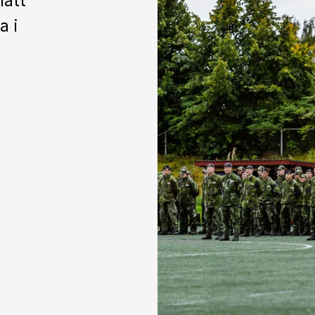
lätt
a i