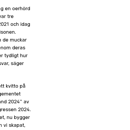
ag en oerhörd
ar tre
2021 och idag
isonen.
ch de muckar
 genom deras
r tydligt hur
var, säger
t kvitto på
egementet
and 2024” av
gressen 2024.
et, nu bygger
 vi skapat,