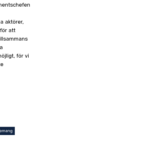
ementschefen
a aktörer,
för att
Tillsammans
ta
jligt, för vi
te
emang