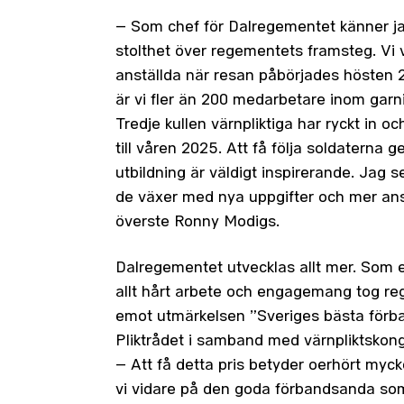
– Som chef för Dalregementet känner j
stolthet över regementets framsteg. Vi v
anställda när resan påbörjades hösten 
är vi fler än 200 medarbetare inom garn
Tredje kullen värnpliktiga har ryckt in o
till våren 2025. Att få följa soldaterna
utbildning är väldigt inspirerande. Jag se
de växer med nya uppgifter och mer ans
överste Ronny Modigs.
Dalregementet utvecklas allt mer. Som et
allt hårt arbete och engagemang tog r
emot utmärkelsen ”Sveriges bästa förb
Pliktrådet i samband med värnpliktskon
– Att få detta pris betyder oerhört myck
vi vidare på den goda förbandsanda som