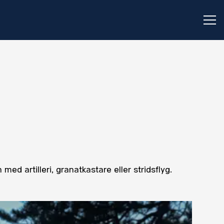
Öp
d artilleri, granatkastare eller stridsflyg.