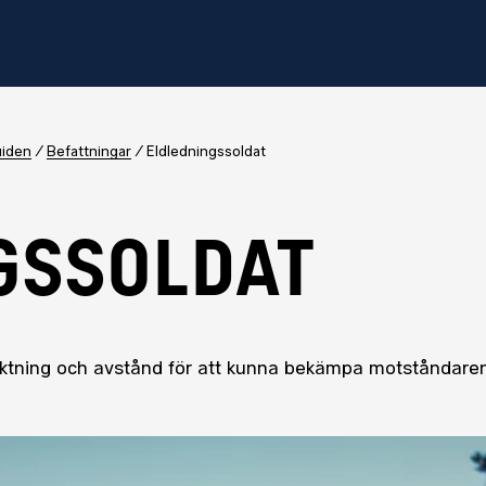
uiden
Befattningar
Eldledningssoldat
GSSOLDAT
iktning och avstånd för att kunna bekämpa motståndaren me