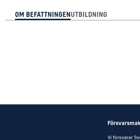
Om Befattningen
Utbildning
Försvarsma
Vi försvarar Sv