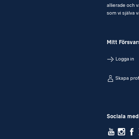
allierade och vå
som vi själva vä
Mitt Försva
Logga in
Skapa prof
Sociala med