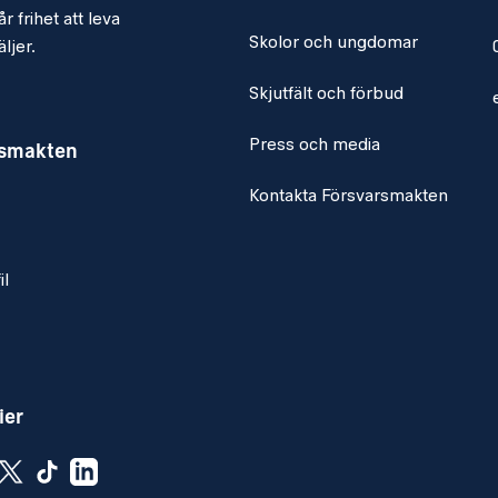
r frihet att leva
Skolor och ungdomar
ljer.
Skjutfält och förbud
Press och media
rsmakten
Kontakta Försvarsmakten
il
ier