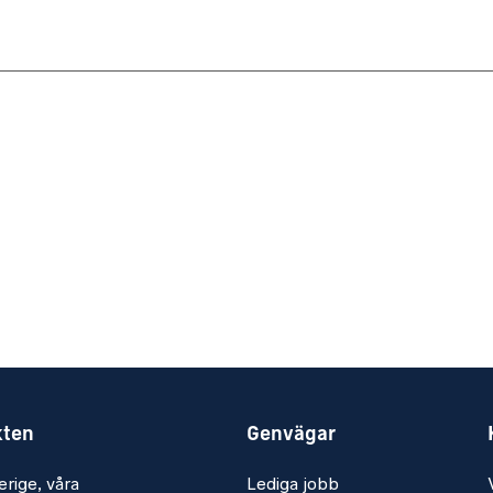
kten
Genvägar
erige, våra
Lediga jobb