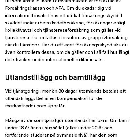
Du som anställd inom Försvarsmakten är försäkrad av
Försäkringskassan och AFA. Om du skadar dig vid
internationell insats finns ett utökat försäkringsskydd. I
skyddet ingår arbetsskadeförsäkring, försäkringar enligt
kollektivavtal och tjänstereseförsäkring som gäller vid
tjänsteresa. Du omfattas dessutom av grupplivförsäkring
när du tjänstgör. Har du ett eget försäkringsskydd ska du
även kontrollera dessa, om de gäller och i så fall hur långt
det sträcker under internationell militär insats.
Utlandstillägg och barntillägg
Vid tjänstgöring i mer än 30 dagar utomlands betalas ett
utlandstillägg. Det är en kompensation för de
merkostnader som uppstår.
Många av de som tjänstgör utomlands har barn. Om barn
under 18 år finns i hushållet (eller under 20 år och
fortfarande studerar på gymnasienivå), har den som