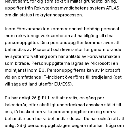
Navet samt, för dig som sökt till militär grundutbildning,
uppgifter från Rekryteringsmyndighetens system ATLAS
om din status i rekryteringsprocessen.
Inom Försvarsmakten kommer endast behörig personal
inom rekryteringsverksamheten att ha tillgång till dina
personuppgifter. Dina personuppgifter kommer även att
behandlas av Microsoft och leverantör för genomförande
av systemförvaltning som har anlitats av Försvarsmakten
som biträde. Personuppgifterna lagras av Microsoft i en
molntjänst inom EU. Personuppgifterna kan av Microsoft
vid en omfattande IT-incident överföras till tredjeland (det
vill säga ett land utanför EU/ESS).
Du har enligt 26 § PUL rätt att gratis, en gång per
kalenderår, efter skriftligt undertecknad ansökan ställd till
oss, få besked om vilka personuppgifter om dig som vi
behandlar och hur vi behandlar dessa. Du har också rätt att
enligt 28 § personuppgiftslagen begära rättelse i fråga om