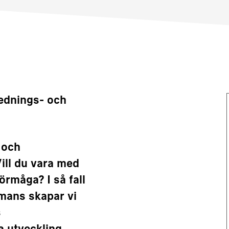
lednings- och
 och
ll du vara med
örmåga? I så fall
mmans skapar vi
s