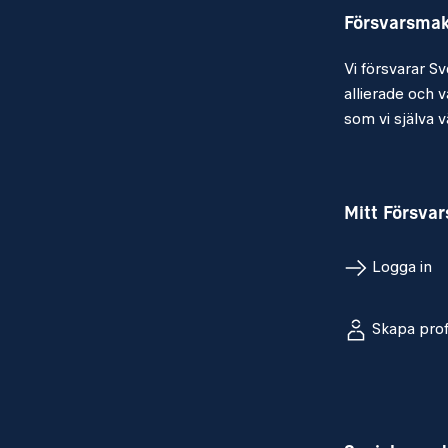
Försvarsma
dessa mot taktik och nyttjande på en
Kunna planera, rapportera samt förme
Vi försvarar Sv
VIDAR, PRIO
allierade och vå
som vi själva vä
Arbeta med utveckling inom tjänsteg
Inneha och kunna förmedla kunskap o
och förbandsnivå samt andra vapengr
Mitt Försva
detta till en skolmiljö
Logga in
Utbildning av telekrig kopplat mot nyt
förbandsnivå samt andra tjänste- oc
Skapa prof
Kunna utbilda inom telekrigstjänsten p
Kunna utbilda inom telekrigstjänsten 
plattformar och vapengrenar