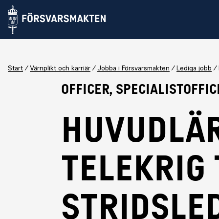
Start
Värnplikt och karriär
Jobba i Försvarsmakten
Lediga jobb
Officer, Specialistoffic
Huvudlä
Telekrig 
Stridsle