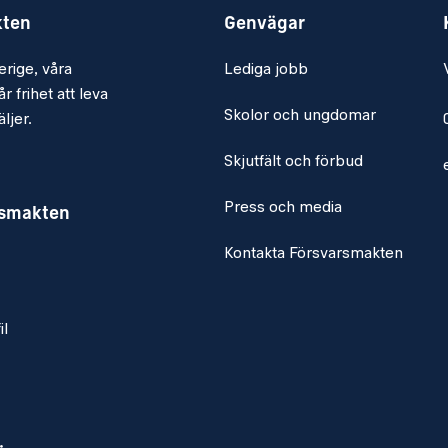
kten
Genvägar
hets- och förbandsnivå
dla information via
erige, våra
Lediga jobb
r frihet att leva
Skolor och ungdomar
ljer.
renen
Skjutfält och förbud
m telekrig på enhets-
enar och översätta
Press och media
rsmakten
Kontakta Försvarsmakten
tjande på fartygs- och
h vapengrenar
il
å alla nivåer
kopplat mot olika