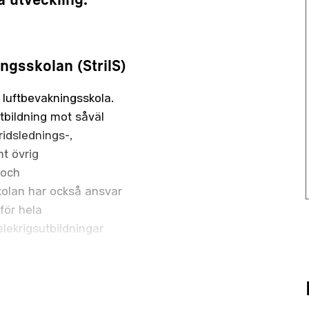
a utveckling.
ngsskolan (StrilS)
h luftbevakningsskola.
tbildning mot såväl
ridslednings-,
t övrig
 och
kolan har också ansvar
för hela
lekrigsutbildningar