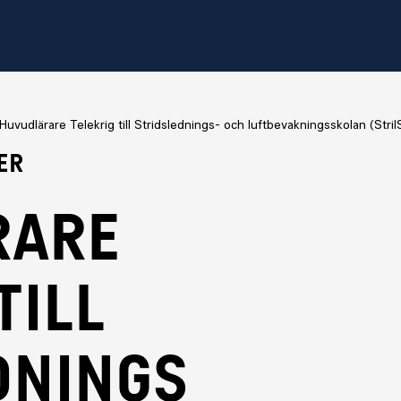
Huvudlärare Telekrig till Stridslednings- och luftbevakningsskolan (Stril
er
rare
till
dnings