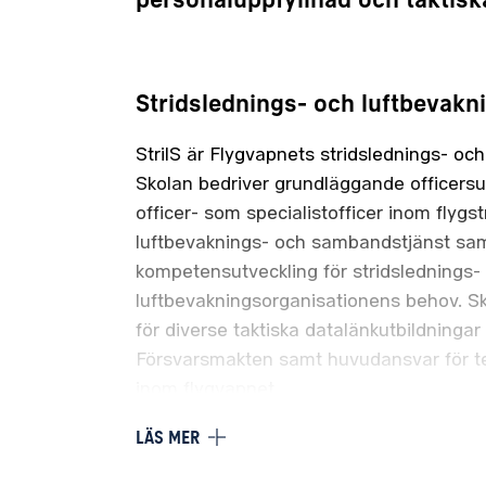
personaluppfyllnad och taktisk
Stridslednings- och luftbevakni
StrilS är Flygvapnets stridslednings- oc
Skolan bedriver grundläggande officersu
officer- som specialistofficer inom flygst
luftbevaknings- och sambandstjänst sam
kompetensutveckling för stridslednings-
luftbevakningsorganisationens behov. S
för diverse taktiska datalänkutbildningar 
Försvarsmakten samt huvudansvar för te
inom flygvapnet.
LÄS MER
Huvudsakliga arbetsuppgifter