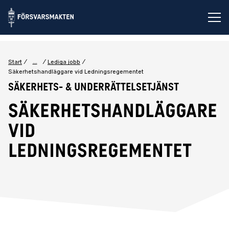
Öp
...
Start
Lediga jobb
Säkerhetshandläggare vid Ledningsregementet
Säkerhets- & Underrättelsetjänst
Säkerhetshandläggare
vid
Ledningsregementet