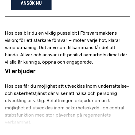
ANSÖK NU
Hos oss blir du en viktig pusselbit i Försvarsmaktens
vision; för ett starkare försvar – möter varje hot, klarar
varje utmaning. Det är vi som tillsammans får det att
hända. Allvar och ansvar i ett positivt samarbetsklimat där
vi alla är kunniga, öppna och engagerade.
Vi erbjuder
Hos oss får du möjlighet att utvecklas inom underrättelse-
och säkerhetstjänst där vi ser att hälsa och personlig
utveckling är viktig. Befattningen erbjuder en unik
möjlighet att utvecklas inom säkerhetsskydd i en central
stabsfunktion med stor påverkan på regementets
verksamhet.
Arbetslaget