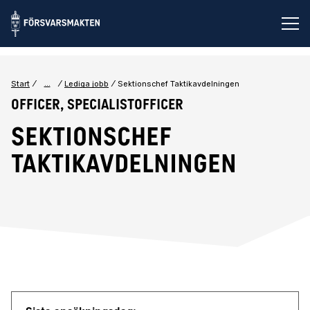
Öp
...
Start
Lediga jobb
Sektionschef Taktikavdelningen
Officer, Specialistofficer
Sektionschef
Taktikavdelningen
Jobbdetaljer