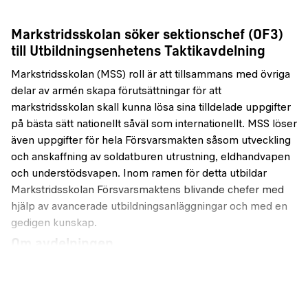
Markstridsskolan söker sektionschef (OF3)
till Utbildningsenhetens Taktikavdelning
Markstridsskolan (MSS) roll är att tillsammans med övriga
delar av armén skapa förutsättningar för att
markstridsskolan skall kunna lösa sina tilldelade uppgifter
på bästa sätt nationellt såväl som internationellt. MSS löser
även uppgifter för hela Försvarsmakten såsom utveckling
och anskaffning av soldatburen utrustning, eldhandvapen
och understödsvapen. Inom ramen för detta utbildar
Markstridsskolan Försvarsmaktens blivande chefer med
hjälp av avancerade utbildningsanläggningar och med en
gedigen kunskap.
Om avdelningen
Taktikavdelningen är en del av Markstridsskolans
utbildningsenhet och genomför kurser som inomverks-
eller programbunden utbildning för arméns officerare,