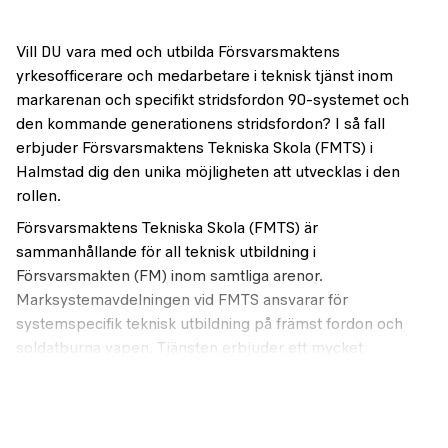
Vill DU vara med och utbilda Försvarsmaktens
yrkesofficerare och medarbetare i teknisk tjänst inom
markarenan och specifikt stridsfordon 90-systemet och
den kommande generationens stridsfordon? I så fall
erbjuder Försvarsmaktens Tekniska Skola (FMTS) i
Halmstad dig den unika möjligheten att utvecklas i den
rollen.
Försvarsmaktens Tekniska Skola (FMTS) är
sammanhållande för all teknisk utbildning i
Försvarsmakten (FM) inom samtliga arenor.
Marksystemavdelningen vid FMTS ansvarar för
systemspecifik teknisk utbildning på främst fordon och
soldatburna vapen. Tjänsten erbjuder ett mycket
stimulerande och intressant jobb där du får stora
möjligheter till utveckling och fördjupning inom teknik och
pedagogik. Internutbildning kommer att erbjudas.