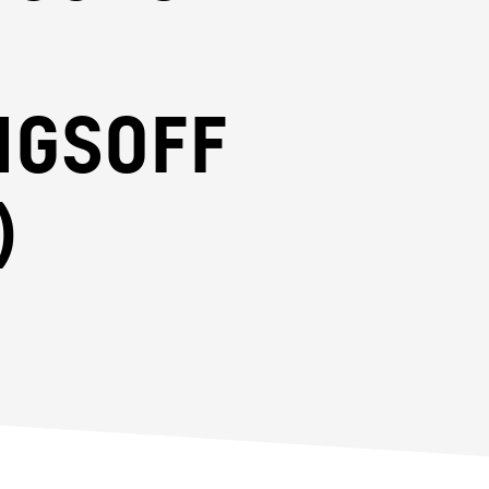
ngsoff
)