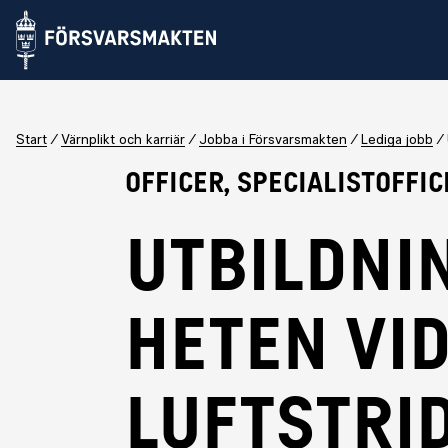
Start
Värnplikt och karriär
Jobba i Försvarsmakten
Lediga jobb
Officer, Specialistoffic
Utbildni
heten vi
Luftstri