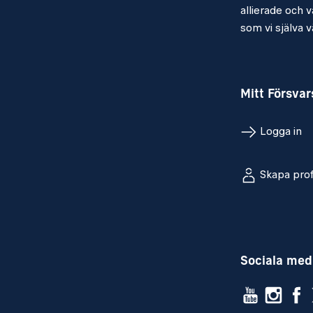
och fysiskt. Du har en stor vilja att tänk
allierade och vå
samt god förmåga att driva projekt mot 
som vi själva vä
Kvalifikationer
Mitt Försva
Specialistofficersexamen
Logga in
God förmåga att uttrycka sig på svensk
God förmåga att hantera MS Office fr
Skapa prof
sharepoint och Outlook
B-körkort manuell
Sociala med
Personliga egenskaper