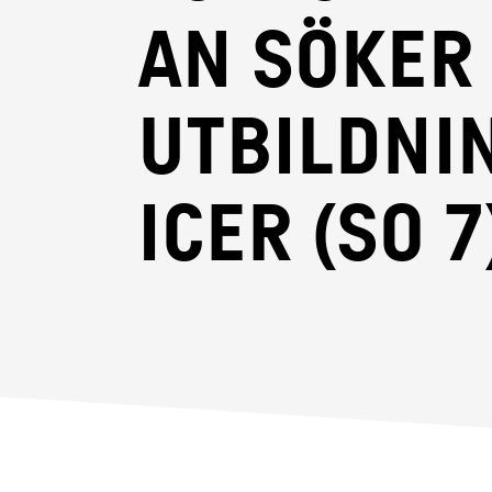
an söker
Utbildni
icer (SO 7