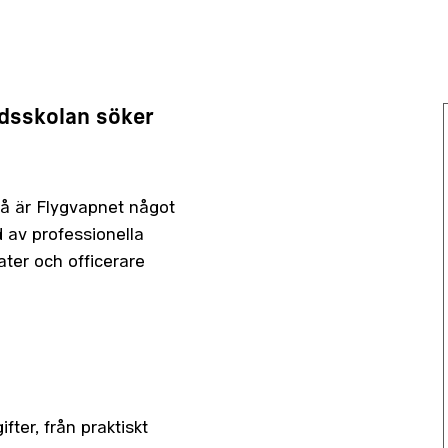
idsskolan söker
Då är Flygvapnet något
 av professionella
dater och officerare
ter, från praktiskt