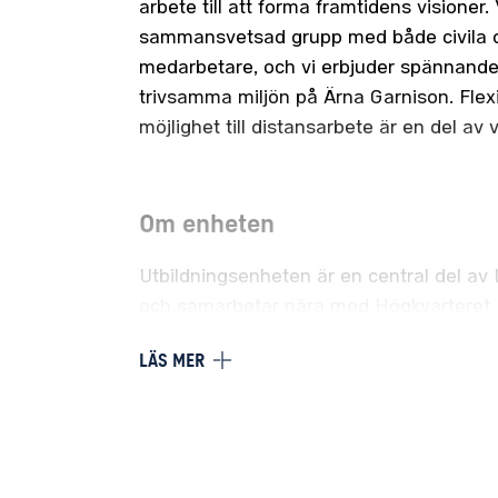
arbete till att forma framtidens visioner. 
sammansvetsad grupp med både civila o
medarbetare, och vi erbjuder spännande 
trivsamma miljön på Ärna Garnison. Flexi
möjlighet till distansarbete är en del av 
Om enheten
Utbildningsenheten är en central del av 
och samarbetar nära med Högkvarteret,
försvarsskolor och flygflottiljer. Vår uppg
LÄS MER
förutsättningar för Flygvapnets framtida
kompetensförsörjning genom att leda, s
och utveckla utbildningsverksamheten. V
aktiva försvarsinsatsen för Sverige.