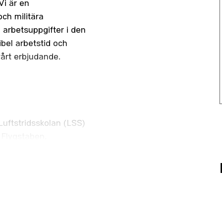
Vi är en
ch militära
arbetsuppgifter i den
bel arbetstid och
vårt erbjudande.
Luftstridsskolan (LSS)
 Flygstaben,
ift är att skapa
 personal- och
amordna, kvalitetssäkra
i är en del av den