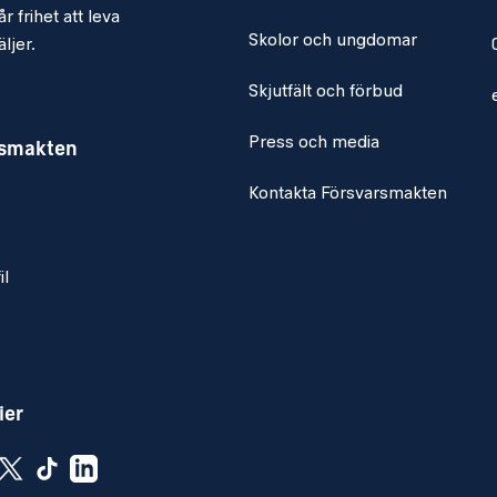
a nytt och innovativt
r frihet att leva
högre instans.
Skolor och ungdomar
ljer.
Skjutfält och förbud
Press och media
rsmakten
Kontakta Försvarsmakten
a, i såväl tal som skrift
ämst Word, Excel,
il
ier