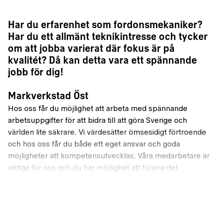
Har du erfarenhet som fordonsmekaniker?
Har du ett allmänt teknikintresse och tycker
om att jobba varierat där fokus är på
kvalitét? Då kan detta vara ett spännande
jobb för dig!
Markverkstad Öst
Hos oss får du möjlighet att arbeta med spännande
arbetsuppgifter för att bidra till att göra Sverige och
världen lite säkrare. Vi värdesätter ömsesidigt förtroende
och hos oss får du både ett eget ansvar och goda
möjligheter att kompetensutvecklas. Våra medarbetare är
viktiga för oss och du har möjlighet att förena det
professionella och det privata. Vi ger även möjlighet att
träna på arbetstid, generösa arbetstidsavtal, föräldralön
samt upp till sju veckor semester per år.
Markverkstad Öst (Mv Öst) är en avdelning inom