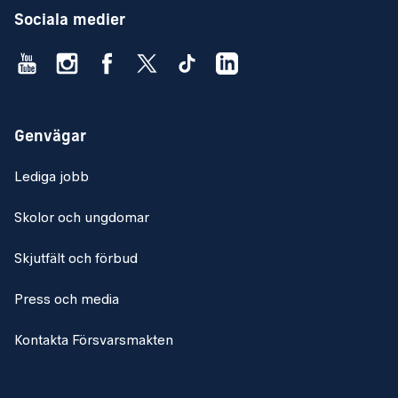
Medverka till ökad tillgänglighet för samtliga tekniska
Sociala medier
system genom logistikanalys och reservdelsoptimering.
Skapa kontroll på masterdata och säkerställa att den är
anpassad för den systemlösning som ger bästa möjliga
stöd för respektive verksamhet.
Genvägar
Planera och genomföra analyser på marksystem samt
granska resultat av, underhållsberedningar,
Lediga jobb
uppdatering av underhållssystem samt produktion av
teknisk dokumentation.
Skolor och ungdomar
Följa upp och granska de tekniska systemens
Skjutfält och förbud
driftsäkerhet inom ramen för integrerat logistikstöd.
Medverkar vid utveckling och effektivisering av
Press och media
informationsflöden och masterdata för bättre resultat
och ekonomi.
Kontakta Försvarsmakten