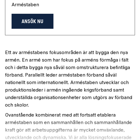
Arméstaben
ANSÖK NU
Ett av arméstabens fokusområden är att bygga den nya
armén. En armé som har fokus på arméns förmåga i fält
och i detta bygga nya såväl som omstrukturera befintliga
förband. Parallellt leder arméstaben förband såväl
nationellt som internationellt. Arméstaben utvecklar och
produktionsleder i armén ingående krigsförband samt
underställda organisationsenheter som utgörs av förband
och skolor.
Ovanstående kombinerat med att fortsatt etablera
arméstaben som en sammanhållen och sammanhållande
kraft gör att arbetsuppgifterna är mycket omväxlande,
utvecklande och dynamiska. Vi är alla lösningsfokuserade