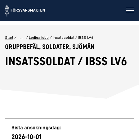
Öp
...
Start
Lediga jobb
Insatssoldat / IBSS LV6
Gruppbefäl, Soldater, Sjömän
Insatssoldat / IBSS LV6
Jobbdetaljer
Sista ansökningsdag:
2026-10-01