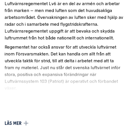
Luftvärnsregementet Lv6 är en del av armén och arbetar
från marken – men med luften som det huvudsakliga
arbetsområdet. Övervakningen av luften sker med hjälp av
radar och i samarbete med flygstridskrafterna.
Luftvärnsregementet uppgift är att bevaka och skydda
luftrummet från hot både nationellt och internationellt.
Regementet har också ansvar för att utveckla luftvärnet
inom Försvarsmakten. Det kan handla om allt från att
utveckla taktik för strid, till att delta i arbetet med att ta
fram ny materiel. Just nu står det svenska luftvärnet inför
stora, positiva och expansiva förändringar när
Luftvärnssystem 103 (Patriot) är operativt och förbandet
växer.
Om enheten
Markbevakningsavdelningen
ansvarar för att lösa
den fysiska bevakningen för både Luftvärnsregementet,
LÄS MER