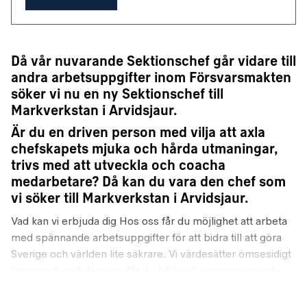
Då vår nuvarande Sektionschef går vidare till
andra arbetsuppgifter inom Försvarsmakten
söker vi nu en ny Sektionschef till
Markverkstan i Arvidsjaur.
Är du en driven person med vilja att axla
chefskapets mjuka och hårda utmaningar,
trivs med att utveckla och coacha
medarbetare? Då kan du vara den chef som
vi söker till Markverkstan i Arvidsjaur.
Vad kan vi erbjuda dig Hos oss får du möjlighet att arbeta
med spännande arbetsuppgifter för att bidra till att göra
Sverige och världen lite säkrare. Vi värdesätter ömsesidigt
förtroende och hos oss får du både ett eget ansvar och
goda möjligheter att kompetensutvecklas. Våra
medarbetare är viktiga för oss och du har möjlighet att ha