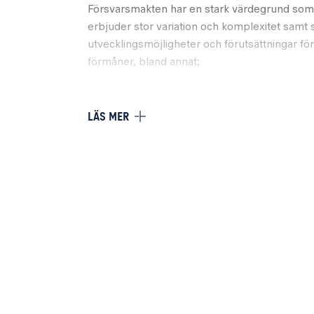
Försvarsmakten har en stark värdegrund som
erbjuder stor variation och komplexitet samt s
utvecklingsmöjligheter och förutsättningar för i
förmåner, bland annat;
Kompetensutveckling utifrån verksamheten
Tre timmar träning i veckan på arbetstid, t
LÄS MER
Bra balans mellan arbete och fritid med f
ålder
Lönetillägg vid föräldraledighet och VAB s
pensionsavsättning
KRAV
Kvalifikationer
Lämplig eftergymnasial utbildning inom t.ex.
eller motsvarande kompetens som erhållits
Erfarenhet av arbete inom ett eller flera av