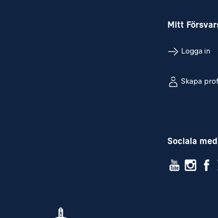
Övrigt
Anställningsform: Tillsvidare. Försvarsmakten
Mitt Försva
anställd i myndigheten.
Sysselsättningsgrad: Heltid.
Befattningen är civil.
Logga in
Arbetsort: Stockholm. Tjänstresor förekommer
Tillträde och lön enligt överenskommelse.
Skapa prof
Kontaktperson HR
karin.m.isaksson@mil.se
Ansökan
2026-
Välkommen med din ansökan senast
Sociala med
där du motiverar varför du är lämpad för denn
Vi kommer att återkoppla till dig tidigast unde
Ansökningar till denna befattning kommer
----------------------------------------------
Information om Försvarsmakten och det rekr