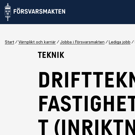
Start
Värnplikt och karriär
Jobba i Försvarsmakten
Lediga jobb
Teknik
Drifttek
fastighe
t (inrikt