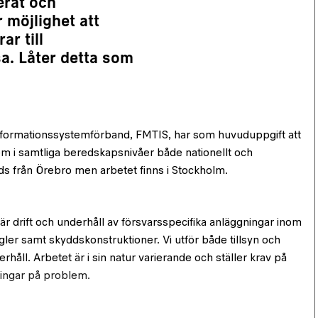
erat och
 möjlighet att
ar till
a. Låter detta som
formationssystemförband, FMTIS, har som huvuduppgift att
em i samtliga beredskapsnivåer både nationellt och
eds från Örebro men arbetet finns i Stockholm.
bär drift och underhåll av försvarsspecifika anläggningar inom
egler samt skyddskonstruktioner. Vi utför både tillsyn och
håll. Arbetet är i sin natur varierande och ställer krav på
sningar på problem.