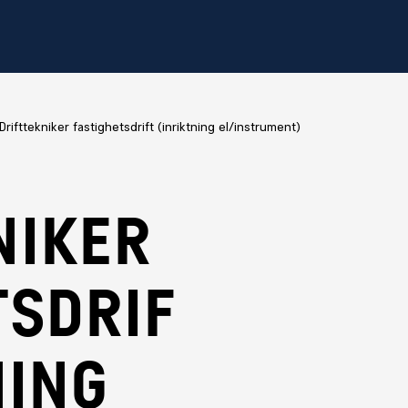
Drifttekniker fastighetsdrift (inriktning el/instrument)
niker
tsdrif
ning