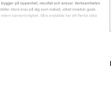
 bygger på öppenhet, resultat och ansvar. Verksamheten
täller stora krav på dig som individ, vilket innebär goda
ntern karriärrörlighet. Våra anställda har ett flertal olika
s behov och dina karriärmål
räningskläder och skor samt startavgifter
lexibel arbetstid samt 28-35 semesterdagar beroende på din
amt möjlighet att växla semesterdag mot extra
 driftteknik, fastighetsautomation, elektriker eller kyltekniker
 via erfarenhet
 områdena el, VVS, kyla, ventilation, styr- och regler eller