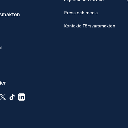
 tillämpar sex månaders provanställning för dig som inte är
Press och media
rsmakten
Kontakta Försvarsmakten
, likväl som arbete vid oregelbundna tider.
il
08-10
. Din ansökan bör innehålla CV samt ansökningsbrev
ier
a befattning.
r vecka 33.
 endast tas emot via Försvarsmaktens webbplats.
----------
yterande förbandet: