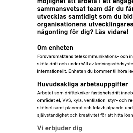
möjlighet att arbeta i ett engag
sammansvetsat team där du får
utvecklas samtidigt som du bidr
organisationens utvecklingsres
någonting för dig? Läs vidare!
Om enheten
Försvarsmaktens telekommunikations- och in
sköta drift och underhåll av ledningsstödsyst
internationellt. Enheten du kommer tillhöra l
Huvudsakliga arbetsuppgifter
Arbetet som drifttekniker fastighetsdrift inne
området el, VVS, kyla, ventilation, styr- och r
skötsel samt planerat och felavhjälpande under
självständighet och kreativitet för att hitta lö
Vi erbjuder dig