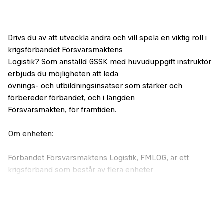
Drivs du av att utveckla andra och vill spela en viktig roll i
krigsförbandet Försvarsmaktens
Logistik? Som anställd GSSK med huvuduppgift instruktör
erbjuds du möjligheten att leda
övnings- och utbildningsinsatser som stärker och
förbereder förbandet, och i längden
Försvarsmakten, för framtiden.
Om enheten:
Förbandet Försvarsmaktens Logistik, FMLOG, är ett
krigsförband som består av flera enheter
med verksamhet i hela Sverige med uppgift att bygga ett
starkare försvar genom att
garantera uthållighet och rörlighet vid höjd beredskap, kris
och väpnat angrepp. Vi gör det