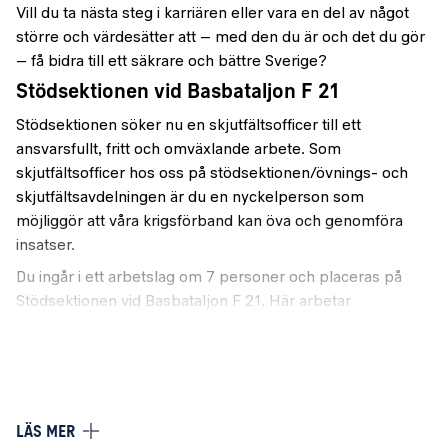
Vill du ta nästa steg i karriären eller vara en del av något
större och värdesätter att – med den du är och det du gör
– få bidra till ett säkrare och bättre Sverige?
Stödsektionen vid Basbataljon F 21
Stödsektionen söker nu en skjutfältsofficer till ett
ansvarsfullt, fritt och omväxlande arbete. Som
skjutfältsofficer hos oss på stödsektionen/övnings- och
skjutfältsavdelningen är du en nyckelperson som
möjliggör att våra krigsförband kan öva och genomföra
insatser.
Du ingår i ett arbetslag om 7 personer och placeras på
Stödsektionen vid Basbataljon F 21. Här arbetar
sektionschef, bataljonsmotorbefäl, ansvarig för frivillig
verksamhet samt förbandets övnings och skjutfälts
avdelning.
Huvudsakliga arbetsuppgifter
LÄS MER
Som skjutfältsofficer ansvarar du för övningsfält och