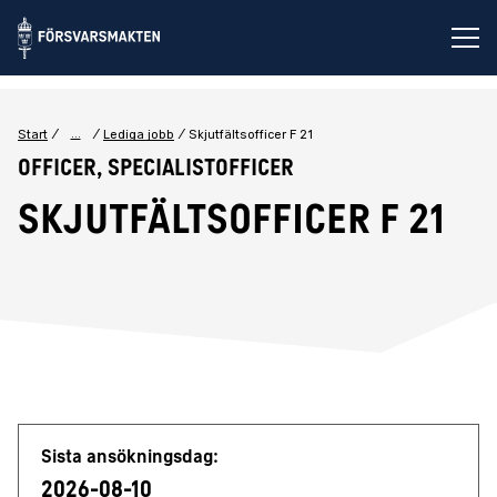
Öp
...
Start
Lediga jobb
Skjutfältsofficer F 21
Officer, Specialistofficer
Skjutfältsofficer F 21
Jobbdetaljer
Sista ansökningsdag:
2026-08-10