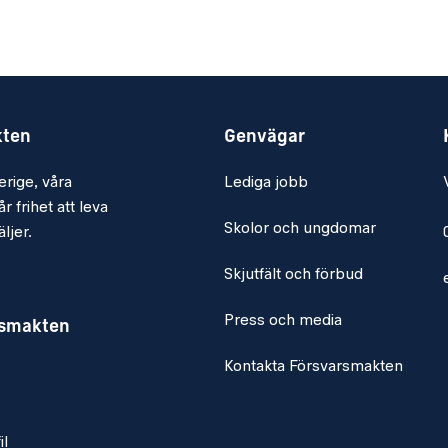
el av ett krigsförband. Du
elta i övningar och
kten
Genvägar
ands. Hos oss finns
erige, våra
Lediga jobb
an exempelvis
r frihet att leva
Skolor och ungdomar
ljer.
Skjutfält och förbud
Press och media
rsmakten
Kontakta Försvarsmakten
il