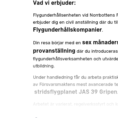
Vad vi erbjuder:
Flygunderhållsenheten vid Norrbottens Fly
erbjuder dig en civil anställning där du t
Flygunderhållskompanier
.
sex månader
Din resa börjar med en
provanställning
där du introduceras t
flygunderhållsverksamheten och utvärder
utbildning.
Under handledning får du arbeta praktis
av Försvarsmaktens mest avancerade t
stridsflygplanet JAS 39 Gripen
Arbetet är varierat, regelverksstyrt och
ansvar och samarbetsförmåga.