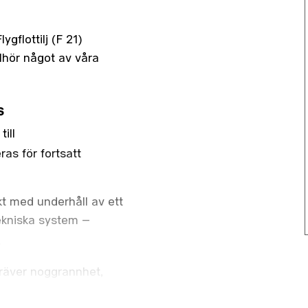
gflottilj (F 21)
illhör något av våra
s
ill
as för fortsatt
kt med underhåll av ett
ekniska system –
.
 kräver noggrannhet,