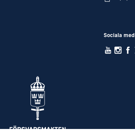
Godkänd gymnasieexamen inklusive godkän
(tidigare En B, Ma B och Fy A)
Svensk medborgare
B-körkort
Sociala med
svenska oc
Mycket goda kunskaper i
Meriterande:
Flygteknisk utbildning på gymnasienivå
Genomförd värnplikt eller GMU
Erfarenhet av tidigare arbete inom Försva
Erfarenhet av arbete inom tekniskt/fordon
Vi lägger stor vikt vid personliga egens
för att lyckas i flygunderhållsmiljön krä
ansvarstagande och laganda.
Låter det här som din framtid?