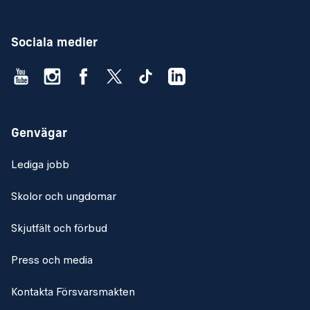
Tjänsten innebär att du kommer att stå i beredskap för att
lösa uppgifter både nationellt och internationellt.
Sociala medier
Utbildning och kompetens
Kvalifikationer
Lägst SO6, befattningen är sökbar även för OF
Genvägar
Kunskap om nätverksteknik och
nätverkskommunikation
Lediga jobb
Utbildning på militära sambands- och/eller IT-system
Skolor och ungdomar
Goda kunskaper att uttrycka dig i tal och skrift såväl på
engelska som på svenska
Skjutfält och förbud
Körkort, lägst B-behörighet
Press och media
Meriterande kvalifikationer
Kontakta Försvarsmakten
Erfarenhet av sambandstjänst inom FMSF