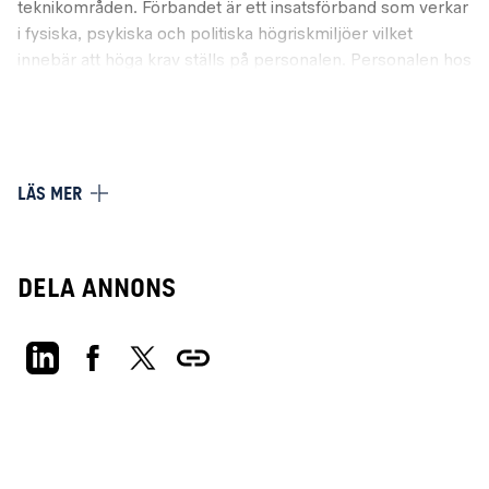
teknikområden. Förbandet är ett insatsförband som verkar
i fysiska, psykiska och politiska högriskmiljöer vilket
innebär att höga krav ställs på personalen. Personalen hos
SOT har bred kunskap inom många teknikområden med
fokus mot data- och radioteknik.
Om befattningen
Som sambandsofficer vid SOT kommer du att tjänstgöra
LÄS MER
vid förbandets sambandsfunktion i staben. Arbetet är
omväxlande med allt från sambandsplanering inför
insatser och övningar till konfiguration och drift av IT- och
Dela annons
sambandssystem. Du kommer att arbeta med både
produktions- och insatsverksamhet.
Tjänsten innebär arbete i staben men du kommer också
att arbeta nära våra operatörer, både i daglig tjänst samt
under övningar och insatser. Detta ställer krav på att kunna
verka i liknande miljöer som operatörer. Du bör kunna
växla mellan att hantera komplexa uppgifter såsom
felsökning, installation, utveckling och driftsättning av