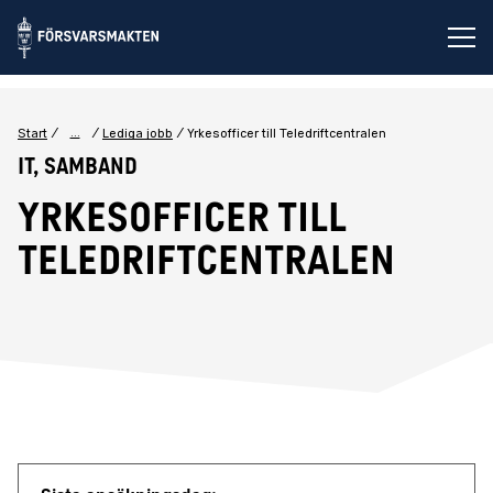
Öp
...
Start
Lediga jobb
Yrkesofficer till Teledriftcentralen
IT, Samband
Yrkesofficer till
Teledriftcentralen
Jobbdetaljer