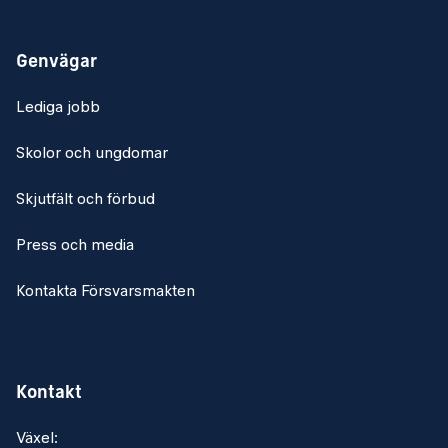
KRAV
Kvalifikationer
Genvägar
Specialistofficer OR 6/OR 7 alternativt Officer OF 1/2
Lediga jobb
Goda kunskaper i svenska och engelska, såväl i tal som i
skrift
Skolor och ungdomar
B-körkort
Skjutfält och förbud
Meriterande
Press och media
Erfarenhet av IT/Tele-relaterade arbetsuppgifter
Goda kunskaper om Försvarsmakten ledningssystem
Kontakta Försvarsmakten
Goda kunskaper inom Flygvapnets SIS-funktion
Utbildning inom telesystem, IT-system eller
radarsystem
Kontakt
Utbildad sambandsofficer
Växel: