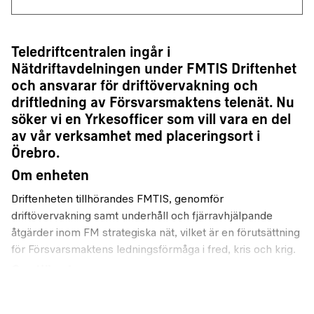
Teledriftcentralen ingår i
Nätdriftavdelningen under FMTIS Driftenhet
och ansvarar för driftövervakning och
driftledning av Försvarsmaktens telenät. Nu
söker vi en Yrkesofficer som vill vara en del
av vår verksamhet med placeringsort i
Örebro.
Om enheten
Driftenheten tillhörandes FMTIS, genomför
driftövervakning samt underhåll och fjärravhjälpande
åtgärder inom FM strategiska nät, vilket är en förutsättning
för Försvarsmaktens ledningsförmåga i fred, kris och krig.
Om tjänsten
Vi söker en Yrkesofficer vars huvudsakliga arbetsuppgifter
kommer att vara: