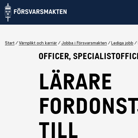
Start
Värnplikt och karriär
Jobba i Försvarsmakten
Lediga jobb
Officer, Specialistoffic
Lärare
fordonst
till