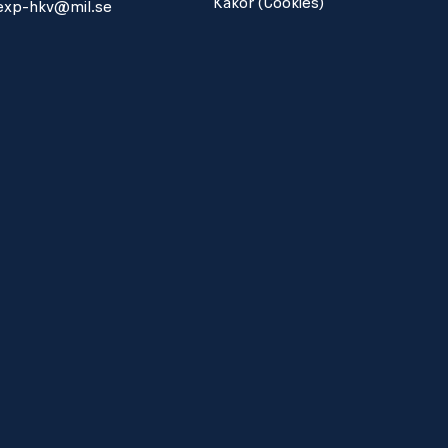
Kakor (Cookies)
exp-hkv@mil.se