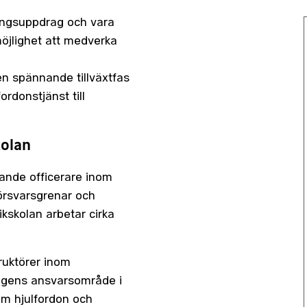
dningsuppdrag och vara
möjlighet att medverka
en spännande tillväxtfas
rdonstjänst till
kolan
vande officerare inom
försvarsgrenar och
ikskolan arbetar cirka
truktörer inom
ingens ansvarsområde i
m hjulfordon och