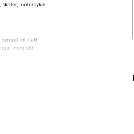
 skoter, motorcykel,
entral roll i att
ngar inom ditt
:
nstjänst som lärare.
 förband med
der, kursinnehåll och
jänst.
kt inom Motorskolans