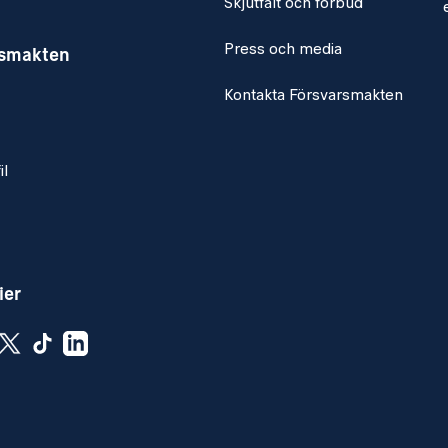
Skjutfält och förbud
r självständig,
Press och media
rsmakten
iskosyn som präglar ditt
Kontakta Försvarsmakten
gor. Du vill utvecklas
tt ansvarsområde.
vs med att arbeta i
il
situationer. Ditt
 präglar ditt
ska och praktiska
edagogisk förmåga,
ier
ig lämplighet.