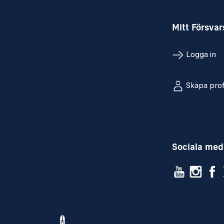
Personliga egenskaper
I rollen som lärare är det av vikt att du ä
Mitt Försva
initiativtagande och har en positiv männ
sätt att stödja både verksamhet och kolle
Logga in
och bidra till andras utveckling inom di
Vidare har du god samarbetsförmåga, tri
Skapa prof
team och kan snabbt anpassa dig till nya 
engagemang för utbildning och utveckling
arbetssätt. Arbetet innebär både teoreti
moment och kräver en kombination av p
Sociala med
tekniskt kunnande och ledaregenskaper.
Vi kommer att lägga stor vikt vid personl
MERITERANDE
C-körkort.