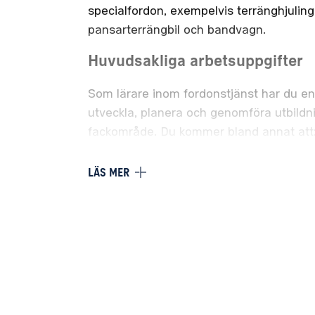
specialfordon, exempelvis terränghjuling,
pansarterrängbil och bandvagn.
Huvudsakliga arbetsuppgifter
Som lärare inom fordonstjänst har du en c
utveckla, planera och genomföra utbildni
fackområde. Du kommer bland annat att
Leda och genomföra kurser inom fordo
LÄS MER
Stödja utbildare vid Försvarsmaktens
fackkompetens inom fordonstjänst.
Bidra till att utveckla utbildningsmeto
säkerhetsrutiner kopplade till fordonst
Delta i utvecklings- och konceptproje
ansvarsområde.