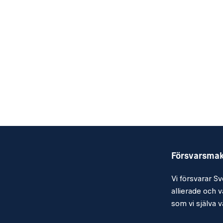
KRAV
Kvalifikationer
Yrkesofficersexamen
Fordonsinstruktör eller specialfordonsi
bandvagn, pansarterrängbil, mc, terrän
snöskoter).
Mycket god förmåga att uttrycka dig p
Försvarsma
skrift.
Vi försvarar Sv
Aktuell erfarenhet av att arbeta med O
allierade och vå
hjälpmedel.
som vi själva vä