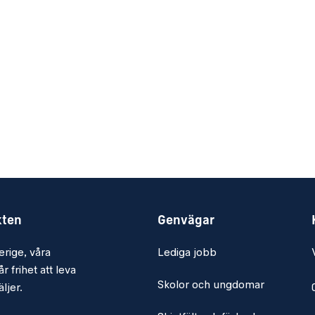
nstruktör (t ex
ghjuling eller
å svenska i tal och
kten
Genvägar
erige, våra
Lediga jobb
fficepaketet och digitala
r frihet att leva
Skolor och ungdomar
ljer.