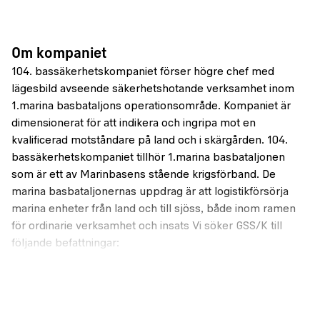
Om kompaniet
104. bassäkerhetskompaniet förser högre chef med
lägesbild avseende säkerhetshotande verksamhet inom
1.marina basbataljons operationsområde. Kompaniet är
dimensionerat för att indikera och ingripa mot en
kvalificerad motståndare på land och i skärgården. 104.
bassäkerhetskompaniet tillhör 1.marina basbataljonen
som är ett av Marinbasens stående krigsförband. De
marina basbataljonernas uppdrag är att logistikförsörja
marina enheter från land och till sjöss, både inom ramen
för ordinarie verksamhet och insats Vi söker GSS/K till
följande befattningar:
Säkerhetssoldat
Båtförare