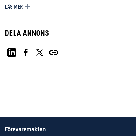
Hundförare
LÄS MER
SUAV-operatör
Huvudsakliga arbetsuppgifter
Dela annons
Som soldat tjänstgör du vid en av kompaniets plutoner och
ingår i en säkerhets- eller spaningspatrull. Där är din
uppgift tillsammans med övriga medlemmar i patrullen att
med olika metoder och kombinationer av sensorer
inhämta eller ingripa mot säkerhetshotande verksamhet.
KRAV
Kvalifikationer
Godkänd värnplikt minst (JA-2-2) alternativt
motsvarande militär grundutbildning
Godkänd enligt Fmfyss. Fälttest 10:15, 10km 48min,
Multitest: 300p. simning 400m och livräddning
Försvarsmakten
B-körkort