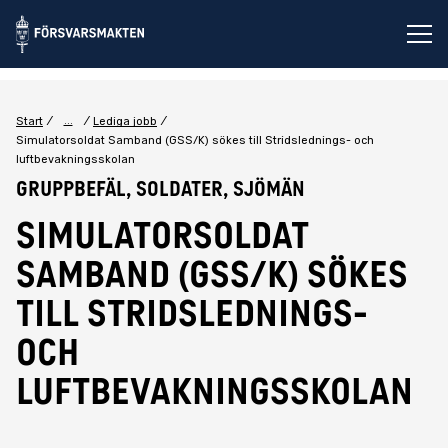
Öp
...
Start
Lediga jobb
Simulatorsoldat Samband (GSS/K) sökes till Stridslednings- och
luftbevakningsskolan
Gruppbefäl, Soldater, Sjömän
Simulatorsoldat
Samband (GSS/K) sökes
till Stridslednings-
och
luftbevakningsskolan