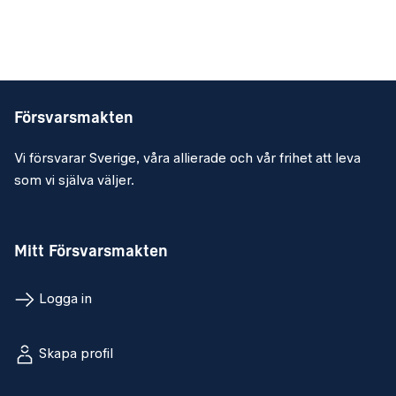
innebär att styra och förbereda simulatorerna för att
stimulera utbildningen på StrilS. Du kommer även att
skapa simuleringar och spel i samarbete med övriga på
avdelningen i olika delsystem som t ex C2Strics eller TP
L16. Dessa simuleringar används främst för att utbilda nya
Försvarsmakten
operatörer men även när Strilbataljonen och FV förövar
inför större övningar och taktikutvecklar sin personal och
Vi försvarar Sverige, våra allierade och vår frihet att leva
förmåga.
som vi själva väljer.
Du kommer vidare vara med i utvecklingen av StrilS
simulatorer som tex C2Strics, TP L16 och C2StriC, bland
annat genom att deltaga på tester och möten hos
Mitt Försvarsmakten
tillverkaren på uppdrag av Försvarsmaktens materielverk,
FMV.
Logga in
Utöver detta kommer du stödja med att planera och
genomföra sambandsutbildning för både soldater,
officerare och civila inom ramen för programbunden
Skapa profil
utbildning eller yrkesbaserade kurser.