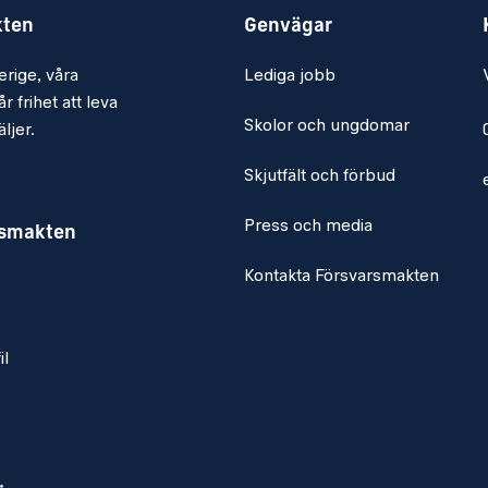
kten
Genvägar
uktion av skriftliga
erige, våra
Lediga jobb
r frihet att leva
Skolor och ungdomar
ljer.
Skjutfält och förbud
inom t ex
Press och media
rsmakten
öring inom Försvarsmakten
Kontakta Försvarsmakten
tslivserfarenhet.
il
arbeta i en militär