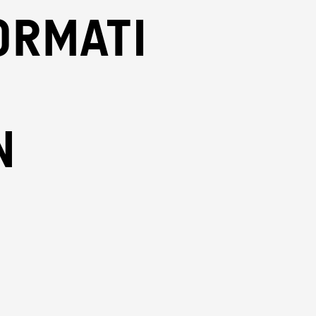
ormati
n