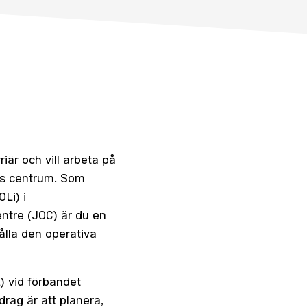
riär och vill arbeta på
as centrum. Som
Li) i
ntre (JOC) är du en
ålla den operativa
) vid förbandet
rag är att planera,