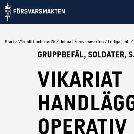
Start
Värnplikt och karriär
Jobba i Försvarsmakten
Lediga jobb
Gruppbefäl, Soldater, 
Vikariat
Handläg
Operativ