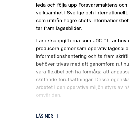
leda och följa upp Försvarsmaktens och 
verksamhet i Sverige och internationellt.
som utifrån högre chefs informationsbe
tar fram lägesbilder.
I arbetsuppgifterna som JOC OLi är huvu
producera gemensam operativ lägesbild
informationshantering och ta fram skrift
behöver trivas med att genomföra rutin
vara flexibel och ha förmåga att anpassa 
skiftande förutsättningar. Dessa egenska
arbetet i den operativa miljön styrs av 
omvärlden.
Huvudsakliga arbetsuppgifter:
LÄS MER
Stödja det dagliga stabsarbetet i Fö