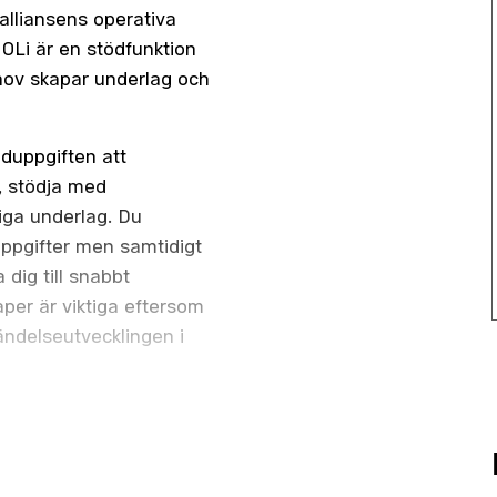
alliansens operativa
 OLi är en stödfunktion
hov skapar underlag och
duppgiften att
, stödja med
liga underlag. Du
uppgifter men samtidigt
dig till snabbt
per är viktiga eftersom
händelseutvecklingen i
rsvarsmaktens JOC.