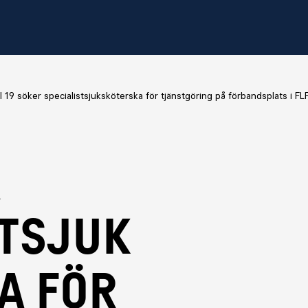
I 19 söker specialistsjuksköterska för tjänstgöring på förbandsplats i FL
r
stsjuk
a för