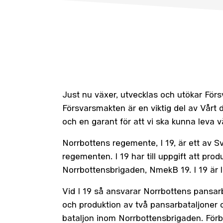
Just nu växer, utvecklas och utökar För
Försvarsmakten är en viktig del av Vårt
och en garant för att vi ska kunna leva vår
Norrbottens regemente, I 19, är ett av S
regementen. I 19 har till uppgift att prod
Norrbottensbrigaden, NmekB 19. I 19 är lå
Vid I 19 så ansvarar Norrbottens pansarb
och produktion av två pansarbataljoner
bataljon inom Norrbottensbrigaden. För