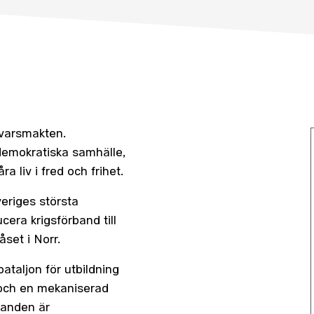
svarsmakten.
 demokratiska samhälle,
a liv i fred och frihet.
veriges största
ucera krigsförband till
set i Norr.
ataljon för utbildning
 och en mekaniserad
banden är