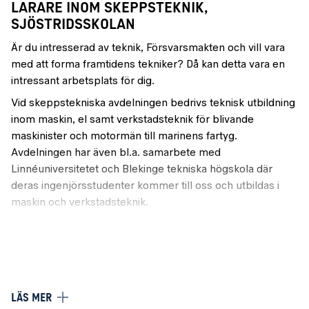
LÄRARE INOM SKEPPSTEKNIK,
SJÖSTRIDSSKOLAN
Är du intresserad av teknik, Försvarsmakten och vill vara
med att forma framtidens tekniker? Då kan detta vara en
intressant arbetsplats för dig.
Vid skeppstekniska avdelningen bedrivs teknisk utbildning
inom maskin, el samt verkstadsteknik för blivande
maskinister och motormän till marinens fartyg.
Avdelningen har även bl.a. samarbete med
Linnéuniversitetet och Blekinge tekniska högskola där
deras ingenjörsstudenter kommer till oss och utbildas i
maskin och verkstadsteknik.
Du kommer att arbeta i ett sammansvetsat arbetslag på
cirka 17 personer som består av både kvinnor och män,
militärer och civila av varierande åldrar. Tjänsten utförs
huvudsakligen i Karlskrona, dagtid 07.30-16.30 med
flextidsavtal.
LÄS MER