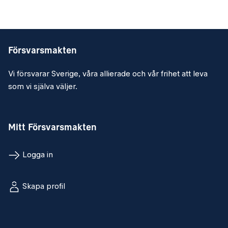
B-körkort
Meriterande
Erfarenhet från säkerhetsförband
Försvarsmakten
Erfarenhet från IBSS och transportskydd
Vi försvarar Sverige, våra allierade och vår frihet att leva
Underrättelse-/säkerhetsutbildad
som vi själva väljer.
God förmåga att organisera SUSA
Pedagogisk utbildning
Mitt Försvarsmakten
Personliga egenskaper
Vi söker dig som finner stimulans i att se andra människor
Logga in
växa. Du är social, lösningsorienterad, samarbetsinriktad
och tar egna initiativ där så krävs.
Skapa profil
Övrigt
Anställningsform: Tillsvidare
Arbetsort: Halmstad