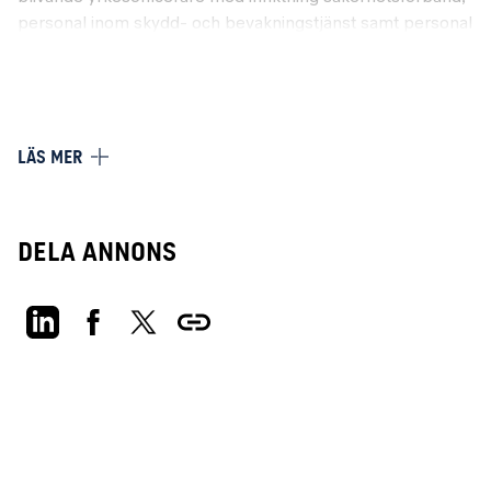
personal inom skydd- och bevakningstjänst samt personal
inom hundtjänst. Avdelningen är i en expanderande fas
och vi söker nu efter duktiga lärare.
Huvudsakliga arbetsuppgifter
Beroende på din bakgrund, vilja och verksamhetens
LÄS MER
behov kommer du placeras på OP-, SOU eller
Skydd/bevakningsektion. Oavsett sektion innebär tjänsten
som lärare i stort att enskilt eller tillsammans med övriga
lärare eller hundofficerare planera, genomföra, utvärdera
Dela annons
och utveckla utbildning. Antingen för våra blivande
yrkesofficerare, eller för kursdeltagare som läser någon av
våra yrkes- och befattningskurser.
Säkerhetsförbandstjänsten är bred i omfattning vilket även
återspeglas i våra läraktiviteter och kurser.
Kvalifikationer
Yrkesofficer