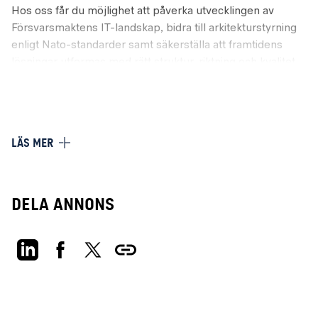
Hos oss får du möjlighet att påverka utvecklingen av
Försvarsmaktens IT-landskap, bidra till arkitekturstyrning
enligt Nato-standarder samt säkerställa att framtidens
lösningar utformas med rätt struktur, riktning och kvalitet.
Försvarsmakten arbetar aktivt med att stärka sin
arkitekturstyrning och implementera Nato Architecture
Framework (NAF) för att öka förmågan att samordna
system, tjänster och funktioner nationellt och
LÄS MER
internationellt.
OM ROLLEN
Dela annons
Som IT-Arkitekt vid TVK Ledsyst arbetar du både
strategiskt och operativt med utveckling och
vidmakthållande av Försvarsmaktens informationssystem
och IT-tjänster.
Du kommer bland annat att: