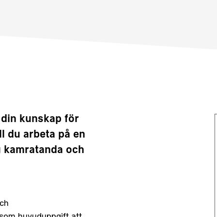
 din kunskap för
ll du arbeta på en
g kamratanda och
och
som huvuduppgift att