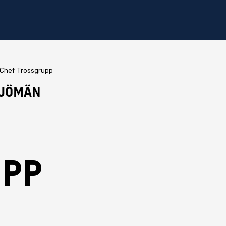
Chef Trossgrupp
Sjömän
upp