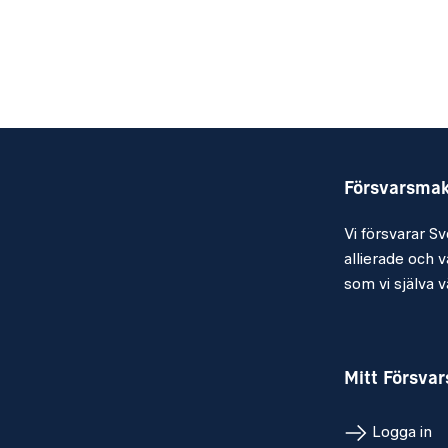
Kvalifikationer
Genomförd militär grundutbildning
Svensk medborgare
Godkänd gymnasieexamen
God förmåga att uttrycka dig på svens
Försvarsma
tal som skrift
Vi försvarar Sv
B-körkort
allierade och vå
Ingen alt. mild/symptomfri pälsallergi
som vi själva vä
MERITERANDE
C-körkort
Mitt Försva
Rökdykare
Logga in