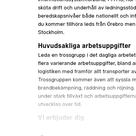
sköta drift och underhåll av ledningsstö
beredskapsnivåer både nationellt och int
du kommer tillhöra leds från Örebro men 
Stockholm.
Huvudsakliga arbetsuppgifter
Leda en trossgrupp i det dagliga arbete
flera varierande arbetsuppgifter, bland 
logistiken med framför allt transporter av
Trossgruppen kommer även att syssla 
brandbekämpning, räddning och röjning.
under stark tillväxt och arbetsuppgifte
utvecklas över tid.
Vi erbjuder dig
Försvarsmakten har en stark värdegrun
öppenhet, resultat och ansvar. Verksamh