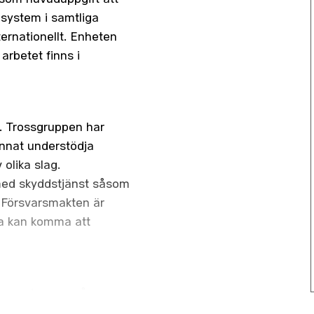
dsystem i samtliga
ernationellt. Enheten
arbetet finns i
t. Trossgruppen har
annat understödja
 olika slag.
med skyddstjänst såsom
 Försvarsmakten är
rna kan komma att
d som bygger på
eten erbjuder stor