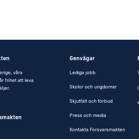
ka och engelska i såväl
kten
Genvägar
erige, våra
Lediga jobb
r frihet att leva
Skolor och ungdomar
 vid medicinering
ljer.
Skjutfält och förbud
Press och media
rsmakten
Kontakta Försvarsmakten