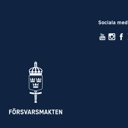
- vara beredd stödja andra enheter med
säkerhetsprövningsintervjuer.
Sociala med
Handlägger signalskyddsfrågor åt enhet
FMTIS signalskyddschef inom eget avg
och eller/ort.
Bistår enhetschefen vid upprättade/re
signalskyddsorganisationer och signal
Samordnar där så är lämpligt/möjligt 
inom garnisonen och inom FMTIS på 
Kortadministration (TAK och A-cert) +
Signalskyddsutbildning, teori och i vis