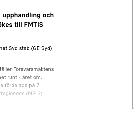
 upphandling och
kes till FMTIS
het Syd stab (GE Syd)
täller Försvarsmaktens
t runt - året om.
e fördelade på 7
ärregionens (MR S)
rund som bygger på