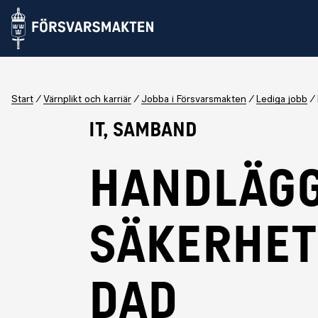
Start
Värnplikt och karriär
Jobba i Försvarsmakten
Lediga jobb
IT, Samband
Handläg
säkerhe
dad