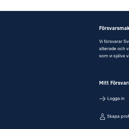
Huvudsakliga arbetsuppgifter
Med hänsyn till regelverkskrav ska FMT
säkerhetsprövningsintervjuer för konsult
Försvarsma
och omkontroll ska även säkerhetsprövni
Vi försvarar Sv
genomföras.
allierade och vå
som vi själva vä
- leda, planera och genomföra säkerhets
inom enheten.
Mitt Försva
- administrera och dokumentera handlin
säkerhetsprövningsintervjuer, registerkon
Logga in
sekretessbevis.
- delta i enhetens arbeten med styrand
Skapa prof
säkerhetsunderlag och även delta i andra
gäller säkerhetsarbete.