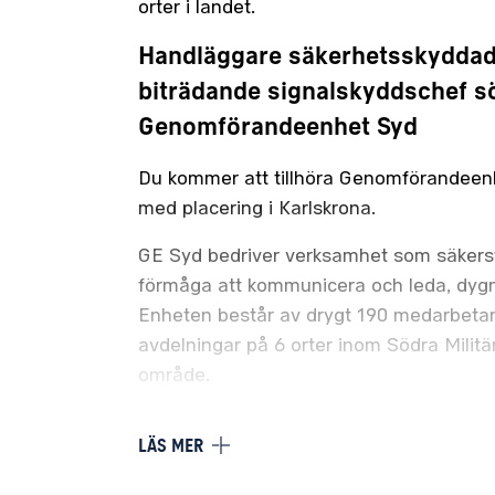
orter i landet.
Handläggare säkerhetsskyddad
biträdande signalskyddschef sö
Genomförandeenhet Syd
Du kommer att tillhöra Genomförandeen
med placering i Karlskrona.
GE Syd bedriver verksamhet som säkers
förmåga att kommunicera och leda, dygne
Enheten består av drygt 190 medarbetar
avdelningar på 6 orter inom Södra Milit
område.
Vi erbjuder dig:
LÄS MER
I Försvarsmakten finns en stark värdeg