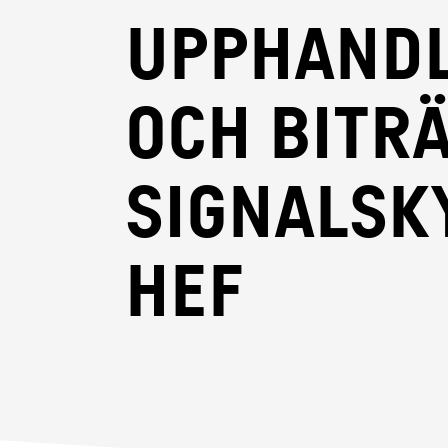
upphand
och bitr
signalsk
hef