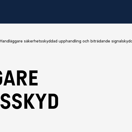
Handläggare säkerhetsskyddad upphandling och biträdande signalskyd
gare
tsskyd