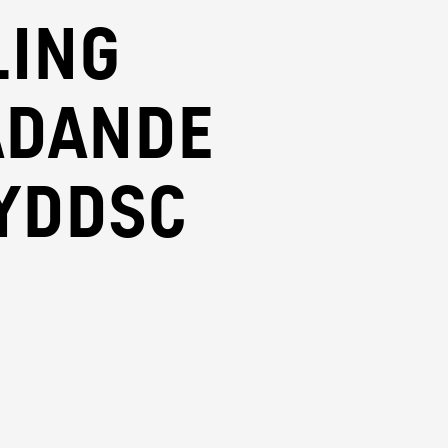
ling
ädande
yddsc