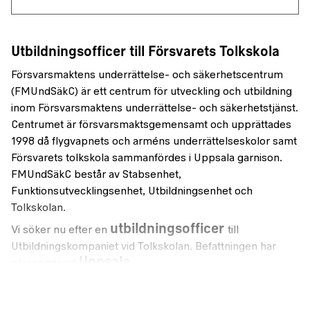
Utbildningsofficer till Försvarets Tolkskola
Försvarsmaktens underrättelse- och säkerhetscentrum
(FMUndSäkC) är ett centrum för utveckling och utbildning
inom Försvarsmaktens underrättelse- och säkerhetstjänst.
Centrumet är försvarsmaktsgemensamt och upprättades
1998 då flygvapnets och arméns underrättelseskolor samt
Försvarets tolkskola sammanfördes i Uppsala garnison.
FMUndSäkC består av Stabsenhet,
Funktionsutvecklingsenhet, Utbildningsenhet och
Tolkskolan.
utbildningsofficer
Vi söker nu efter en
till
Utbildningskompaniet vid Tolkskolan. Befattningen har
Uppsala.
placeringsort
Sökande enheten
TolkS tillgodoser Försvarsmaktens behov av militärtolkar,