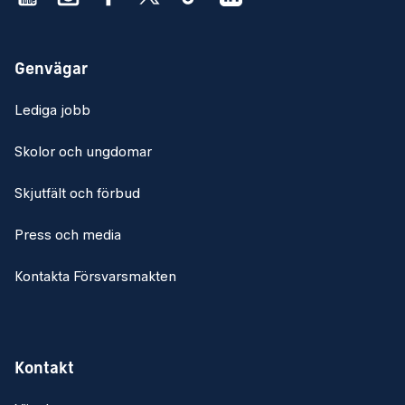
tjänstgöring (genomförs som en del i
rekryteringsprocessen)
Godkänd fysisk förmåga enligt FM FysS nivå 3
Genvägar
Meriterande
Lediga jobb
5 års arbetslivserfarenhet
Skolor och ungdomar
Genomförd specialistofficersutbildning och
officersutbildning (minst två år i befattning).
Skjutfält och förbud
Genomförda kurser vid FMUndSäkC eller motsvarande
Press och media
Erfarenhet av internationell tjänstgöring
Kontakta Försvarsmakten
God allmän teknisk förståelse
Fler körkortsbehörigheter
För att myndighetens uppdrag ska vara framgångsrikt
Kontakt
förutsätts att alla medarbetare uppträder enligt den
värdegrund som finns. Försvarsmaktens värdegrund slår