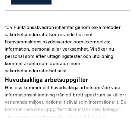
134.Funktionsskvadron inhämtar genom olika metoder
säkerhetsunderrättelser rörande hot mot
Försvarsmaktens skyddsvärden som exempelvis;
information, personal eller verksamhet. Vi söker nu
personal som efter uttagningstester och utbildning
kommer arbeta som operatör inom
säkerhetsunderrättelsetjänst.
Huvudsakliga arbetsuppgifter
Hos oss kommer ditt huvudsakliga arbetsområde vara
informationsinhämtning från ett brett spektrum av källor i
varierande miljöer, nationellt såväl som internationellt. Du
kommer lösa dina uppgifter tillsammans med kollegor i
mindre grupper eller enskilt. Förbandet har hög
insatsberedskap, vilket innebär perioder av bortavaro från
hemmet. Tjänsten är öppen för alla att söka, dock med