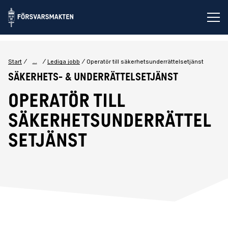
Öp
...
Start
Lediga jobb
Operatör till säkerhetsunderrättelsetjänst
Säkerhets- & Underrättelsetjänst
Operatör till
säkerhetsunderrättel
setjänst