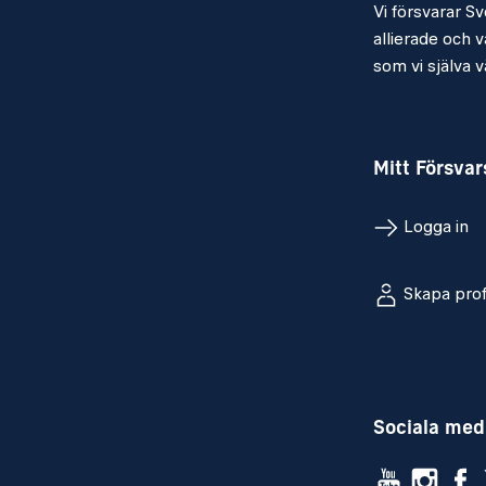
Vi försvarar Sv
allierade och vå
som vi själva vä
Mitt Försva
Logga in
Skapa prof
Sociala med