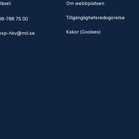
Växel:
Om webbplatsen
Tillgänglighetsredogörelse
08-788 75 00
Kakor (Cookies)
exp-hkv@mil.se