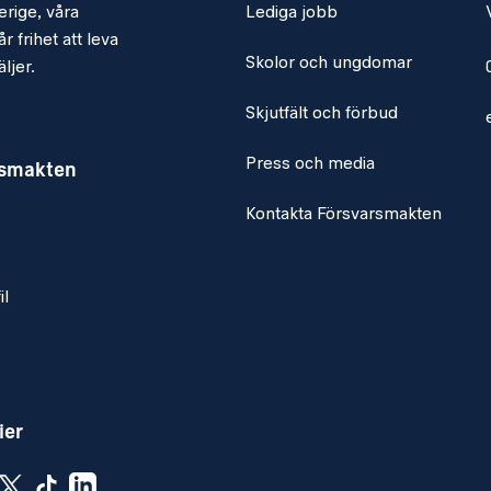
erige, våra
Lediga jobb
r frihet att leva
Skolor och ungdomar
ljer.
Skjutfält och förbud
Press och media
rsmakten
Kontakta Försvarsmakten
il
ier