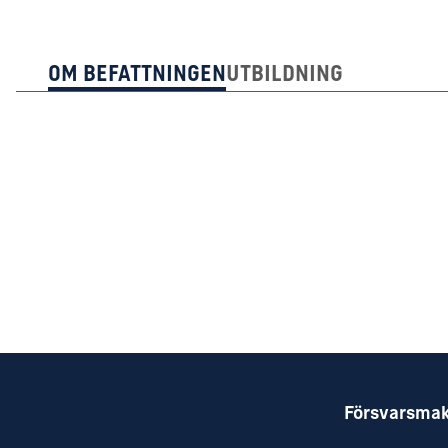
Om Befattningen
Utbildning
Försvarsma