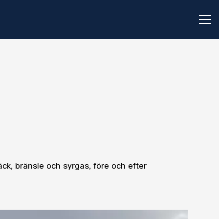
Öp
ck, bränsle och syrgas, före och efter