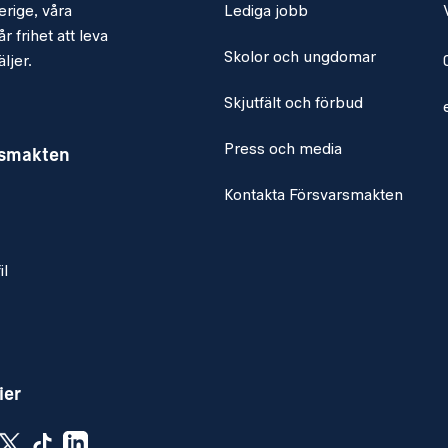
erige, våra
Lediga jobb
r frihet att leva
Skolor och ungdomar
ljer.
Skjutfält och förbud
Press och media
rsmakten
Kontakta Försvarsmakten
il
ier