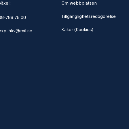
Växel:
Om webbplatsen
Tillgänglighetsredogörelse
08-788 75 00
Kakor (Cookies)
exp-hkv@mil.se