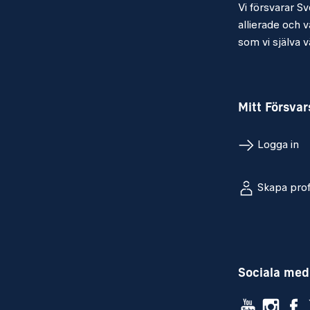
Vi försvarar Sv
allierade och vå
som vi själva vä
Mitt Försva
Logga in
Skapa prof
Sociala med