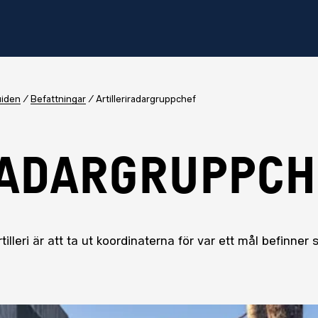
uiden
Befattningar
Artilleriradargruppchef
RADARGRUPPCH
illeri är att ta ut koordinaterna för var ett mål befinne