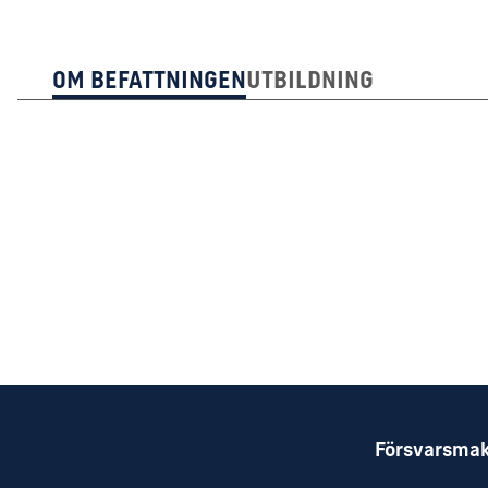
Om Befattningen
Utbildning
Försvarsma