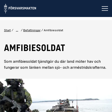
Öp
...
Start
Befattningar
Amfibiesoldat
AMFIBIESOLDAT
Som amfibiesoldat tjänstgör du där land möter hav och
fungerar som länken mellan sjö- och arméstridskrafterna.