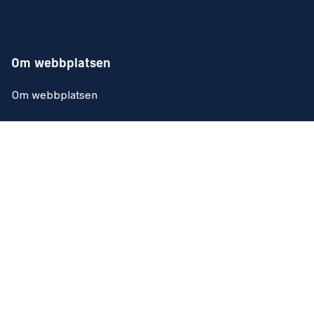
Om webbplatsen
Om webbplatsen
Tillgänglighetsredogörelse
Kakor (Cookies)