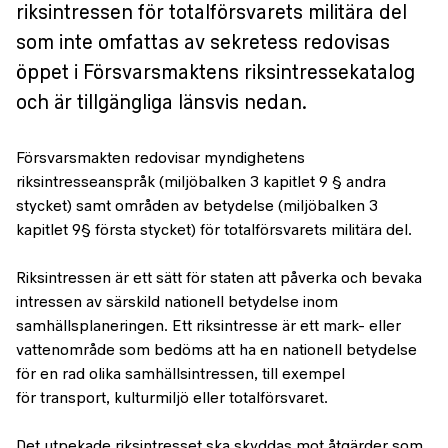
riksintressen för totalförsvarets militära del
som inte omfattas av sekretess redovisas
öppet i Försvarsmaktens riksintressekatalog
och är tillgängliga länsvis nedan.
Försvarsmakten redovisar myndighetens
riksintresseanspråk (miljöbalken 3 kapitlet 9 § andra
stycket) samt områden av betydelse (miljöbalken 3
kapitlet 9§ första stycket) för totalförsvarets militära del.
Riksintressen är ett sätt för staten att påverka och bevaka
intressen av särskild nationell betydelse inom
samhällsplaneringen. Ett riksintresse är ett mark- eller
vattenområde som bedöms att ha en nationell betydelse
för en rad olika samhällsintressen, till exempel
för transport, kulturmiljö eller totalförsvaret.
Det utpekade riksintresset ska skyddas mot åtgärder som