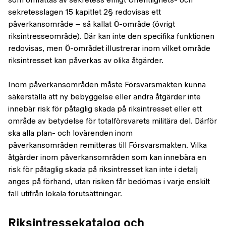
som omfattas av sekretess enligt Offentlighets- och
sekretesslagen 15 kapitlet 2§ redovisas ett
påverkansområde – så kallat Ö-område (övrigt
riksintresseområde). Där kan inte den specifika funktionen
redovisas, men Ö-området illustrerar inom vilket område
riksintresset kan påverkas av olika åtgärder.
Inom påverkansområden måste Försvarsmakten kunna
säkerställa att ny bebyggelse eller andra åtgärder inte
innebär risk för påtaglig skada på riksintresset eller ett
område av betydelse för totalförsvarets militära del. Därför
ska alla plan- och lovärenden inom
påverkansområden remitteras till Försvarsmakten. Vilka
åtgärder inom påverkansområden som kan innebära en
risk för påtaglig skada på riksintresset kan inte i detalj
anges på förhand, utan risken får bedömas i varje enskilt
fall utifrån lokala förutsättningar.
Riksintressekatalog och