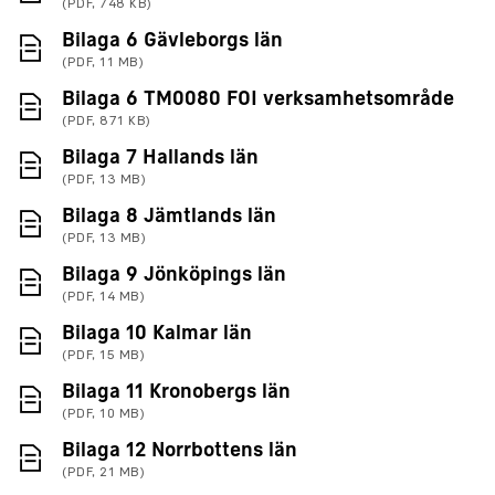
(PDF, 748 KB)
(PDF, 11 MB)
Bilaga 6 Gävleborgs län
(PDF, 11 MB)
(PDF
Bilaga 6 TM0080 FOI verksamhetsområde
(PDF, 871 KB)
(PDF, 13 MB)
Bilaga 7 Hallands län
(PDF, 13 MB)
(PDF, 13 MB)
Bilaga 8 Jämtlands län
(PDF, 13 MB)
(PDF, 14 MB)
Bilaga 9 Jönköpings län
(PDF, 14 MB)
(PDF, 15 MB)
Bilaga 10 Kalmar län
(PDF, 15 MB)
(PDF, 10 MB)
Bilaga 11 Kronobergs län
(PDF, 10 MB)
(PDF, 21 MB)
Bilaga 12 Norrbottens län
(PDF, 21 MB)