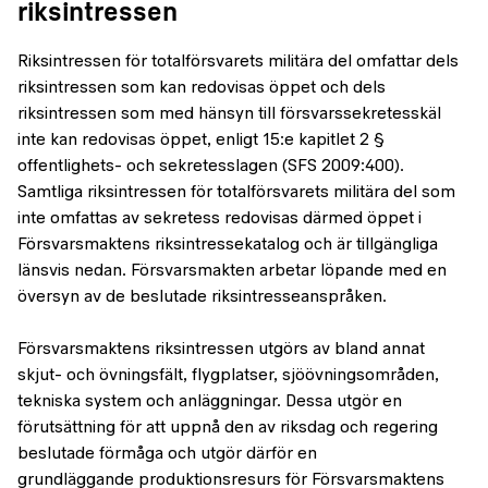
riksintressen
Riksintressen för totalförsvarets militära del omfattar dels
riksintressen som kan redovisas öppet och dels
riksintressen som med hänsyn till försvarssekretesskäl
inte kan redovisas öppet, enligt 15:e kapitlet 2 §
offentlighets- och sekretesslagen (SFS 2009:400).
Samtliga riksintressen för totalförsvarets militära del som
inte omfattas av sekretess redovisas därmed öppet i
Försvarsmaktens riksintressekatalog och är tillgängliga
länsvis nedan. Försvarsmakten arbetar löpande med en
översyn av de beslutade riksintresseanspråken.
Försvarsmaktens riksintressen utgörs av bland annat
skjut- och övningsfält, flygplatser, sjöövningsområden,
tekniska system och anläggningar. Dessa utgör en
förutsättning för att uppnå den av riksdag och regering
beslutade förmåga och utgör därför en
grundläggande produktionsresurs för Försvarsmaktens