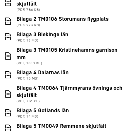
(PDF, 786 KB)
skjutfält
(PDF, 786 KB)
(PDF, 97
Bilaga 2 TM0106 Storumans flygplats
(PDF, 973 KB)
(PDF, 16 MB)
Bilaga 3 Blekinge län
(PDF, 16 MB)
Bilaga 3 TM0105 Kristinehamns garnison
(PDF, 1003 KB)
mm
(PDF, 1003 KB)
(PDF, 13 MB)
Bilaga 4 Dalarnas län
(PDF, 13 MB)
Bilaga 4 TM0064 Tjärnmyrans övnings och
(PDF, 781 KB)
skjutfält
(PDF, 781 KB)
(PDF, 14 MB)
Bilaga 5 Gotlands län
(PDF, 14 MB)
(PDF, 748
Bilaga 5 TM0049 Remmene skjutfält