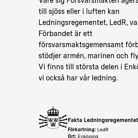
Vare sig Försvarsmakten agera
till sjöss eller i luften kan
Ledningsregementet, LedR, var
Förbandet är ett
försvarsmaktsgemensamt för
stödjer armén, marinen och fl
Vi finns till största delen i En
vi också har vår ledning.
Fakta Ledningsregemente
Förkortning:
LedR
Ort:
Enköping