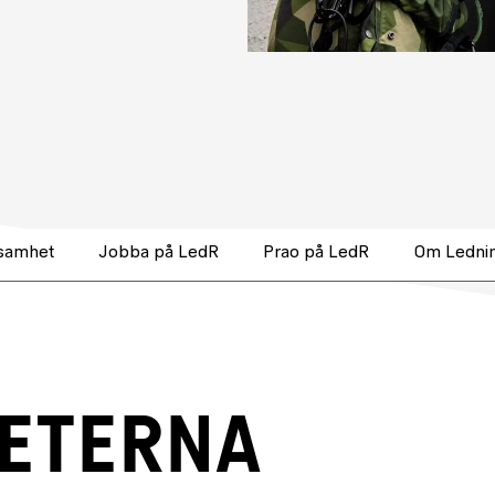
ksamhet
Jobba på LedR
Prao på LedR
Om Ledni
HETERNA