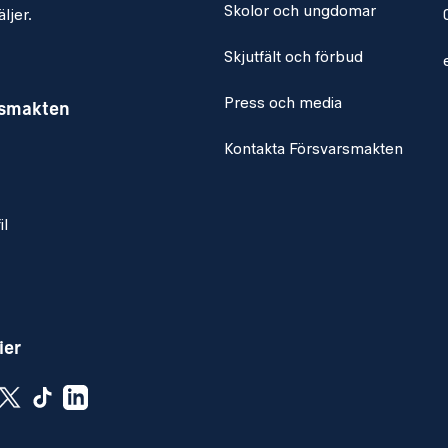
Skolor och ungdomar
ljer.
Skjutfält och förbud
Press och media
rsmakten
Kontakta Försvarsmakten
il
ier