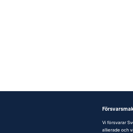
Försvarsma
Vi försvarar Sv
allierade och vå