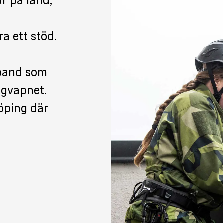
r på land,
a ett stöd.
band som
ygvapnet.
köping där
t