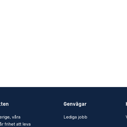
kten
Genvägar
erige, våra
Lediga jobb
r frihet att leva