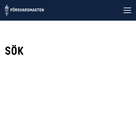
Öp
SÖK