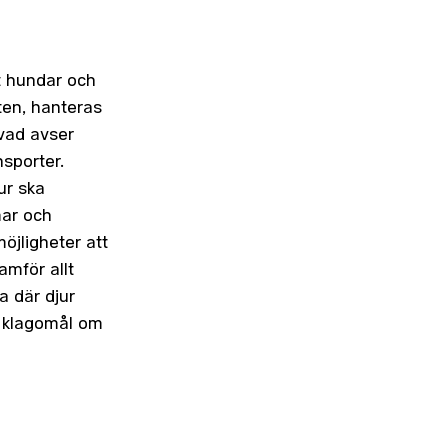
lt hundar och
en, hanteras
 vad avser
sporter.
ur ska
mar och
öjligheter att
amför allt
a där djur
d klagomål om