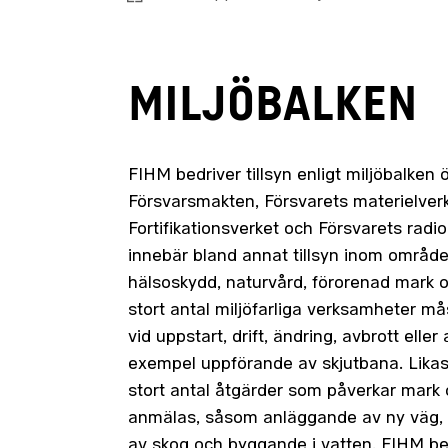
MILJÖBALKEN
FIHM bedriver tillsyn enligt miljöbalken 
Försvarsmakten, Försvarets materielverk
Fortifikationsverket och Försvarets radio
innebär bland annat tillsyn inom område
hälsoskydd, naturvård, förorenad mark oc
stort antal miljöfarliga verksamheter m
vid uppstart, drift, ändring, avbrott eller a
exempel uppförande av skjutbana. Lika
stort antal åtgärder som påverkar mark 
anmälas, såsom anläggande av ny väg, 
av skog och byggande i vatten. FIHM b