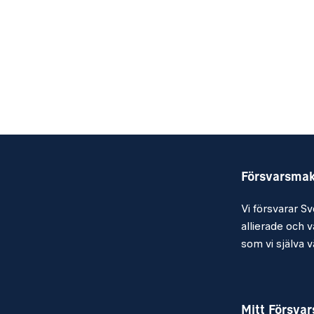
Försvarsma
Vi försvarar Sv
allierade och vå
som vi själva vä
Mitt Försva