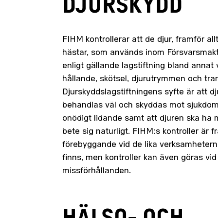
DJURSKYDD
FIHM kontrollerar att de djur, framför al
hästar, som används inom Försvarsmakt
enligt gällande lagstiftning bland annat
hållande, skötsel, djurutrymmen och tran
Djurskyddslagstiftningens syfte är att dj
behandlas väl och skyddas mot sjukdo
onödigt lidande samt att djuren ska ha m
bete sig naturligt. FIHM:s kontroller är fr
förebyggande vid de lika verksamhetern
finns, men kontroller kan även göras vi
missförhållanden.
HÄLSO- OCH