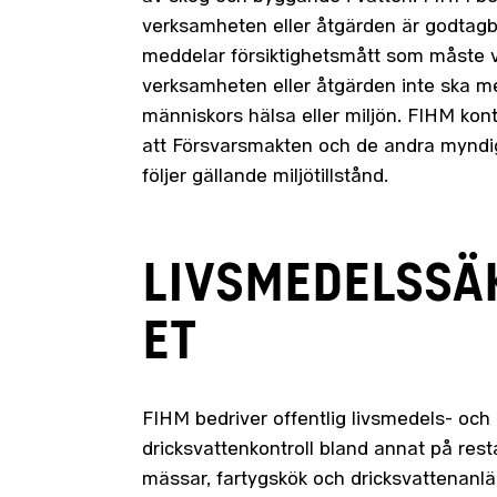
verksamheten eller åtgärden är godtag
meddelar försiktighetsmått som måste vi
verksamheten eller åtgärden inte ska me
människors hälsa eller miljön. FIHM kont
att Försvarsmakten och de andra myndi
följer gällande miljötillstånd.
LIVSMEDELSSÄ
ET
FIHM bedriver offentlig livsmedels- och
dricksvattenkontroll bland annat på res
mässar, fartygskök och dricksvattenanl