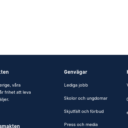
kten
Genvägar
erige, våra
Lediga jobb
r frihet att leva
Skolor och ungdomar
ljer.
Skjutfält och förbud
Press och media
rsmakten