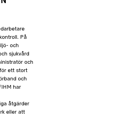
IN
medarbetare
kontroll. På
ljö- och
och sjukvård
inistratör och
r ett stort
 förband och
 FIHM har
iga åtgärder
k eller att