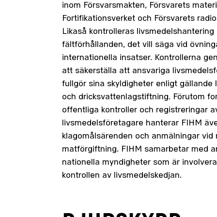
inom Försvarsmakten, Försvarets materi
Fortifikationsverket och Försvarets radio
Likaså kontrolleras livsmedelshantering
fältförhållanden, det vill säga vid övninga
internationella insatser. Kontrollerna ge
att säkerställa att ansvariga livsmedels
fullgör sina skyldigheter enligt gällande
och dricksvattenlagstiftning. Förutom fo
offentliga kontroller och registreringar a
livsmedelsföretagare hanterar FIHM äv
klagomålsärenden och anmälningar vid
matförgiftning. FIHM samarbetar med a
nationella myndigheter som är involvera
kontrollen av livsmedelskedjan.