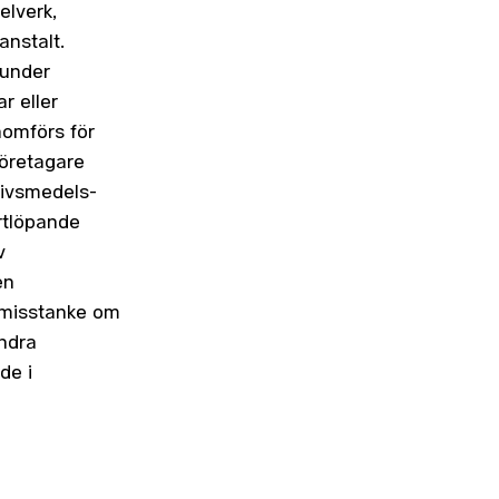
elverk,
anstalt.
 under
r eller
nomförs för
företagare
 livsmedels-
rtlöpande
v
en
 misstanke om
ndra
de i