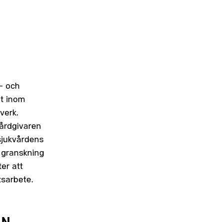
- och
et inom
verk.
vårdgivaren
sjukvårdens
å granskning
ter att
tsarbete.