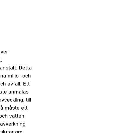
över
,
anstalt. Detta
na miljö- och
h avfall. Ett
åste anmälas
vveckling, till
så måste ett
och vatten
avverkning
eslutar om