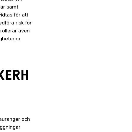
bar samt
dtas för att
dföra risk för
rollerar även
gheterna
KERH
tauranger och
äggningar