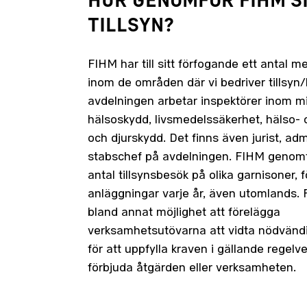
HUR GENOMFÖR FIHM S
TILLSYN?
FIHM har till sitt förfogande ett antal 
inom de områden där vi bedriver tillsyn/
avdelningen arbetar inspektörer inom mi
hälsoskydd, livsmedelssäkerhet, hälso- 
och djurskydd. Det finns även jurist, adm
stabschef på avdelningen. FIHM genomfö
antal tillsynsbesök på olika garnisoner,
anläggningar varje år, även utomlands.
bland annat möjlighet att förelägga
verksamhetsutövarna att vidta nödvänd
för att uppfylla kraven i gällande regelver
förbjuda åtgärden eller verksamheten.