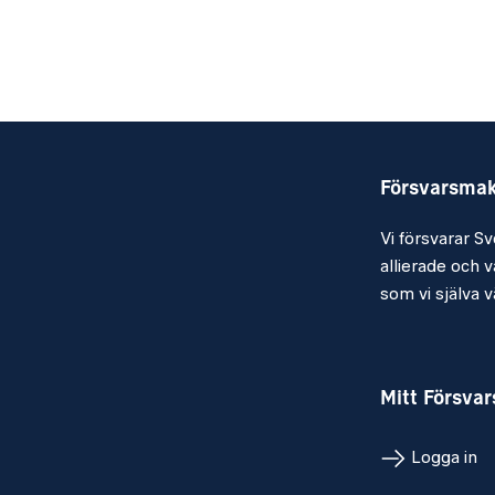
Försvarsma
Vi försvarar Sv
allierade och vå
som vi själva vä
Mitt Försva
Logga in