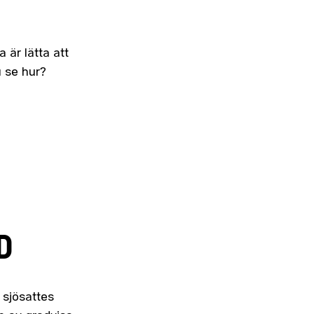
är lätta att
u se hur?
D
 sjösattes