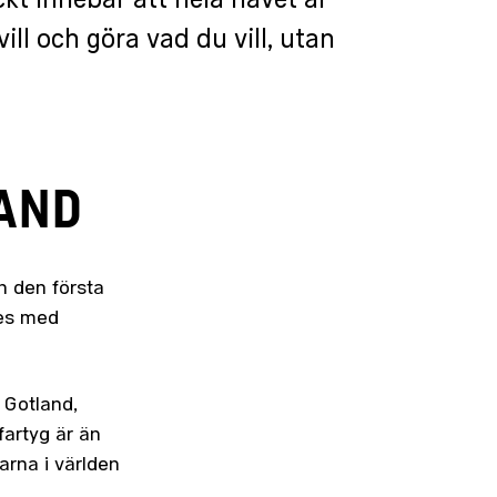
t innebär att hela havet är
ill och göra vad du vill, utan
LAND
n den första
des med
 Gotland,
artyg är än
arna i världen