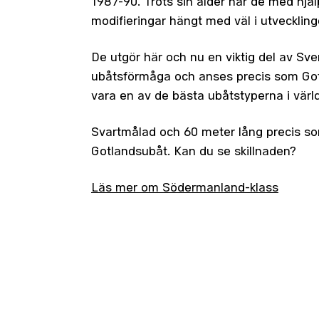
1987-90. Trots sin ålder har de med hjäl
modifieringar hängt med väl i utveckling
De utgör här och nu en viktig del av Sve
ubåtsförmåga och anses precis som Go
vara en av de bästa ubåtstyperna i värl
Svartmålad och 60 meter lång precis s
Gotlandsubåt. Kan du se skillnaden?
Läs mer om Södermanland-klass