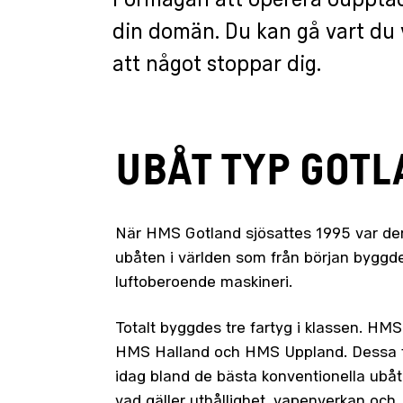
Förmågan att operera oupptäck
din domän. Du kan gå vart du v
att något stoppar dig.
UBÅT TYP GOT
När HMS Gotland sjösattes 1995 var de
ubåten i världen som från början bygg
luftoberoende maskineri.
Totalt byggdes tre fartyg i klassen. HMS
HMS Halland och HMS Uppland. Dessa f
idag bland de bästa konventionella ubåt
vad gäller uthållighet, vapenverkan och