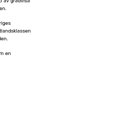
p av gradvisa
en.
riges
tlandsklassen
den.
om en