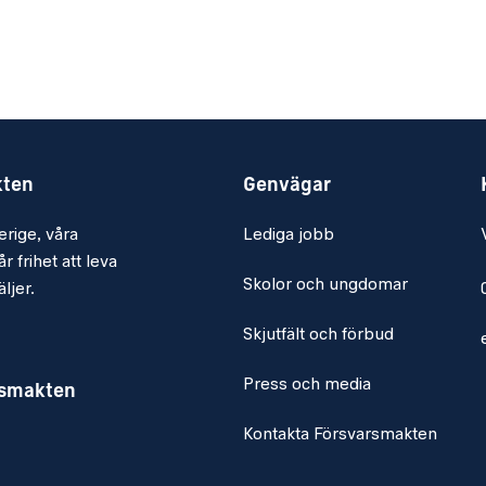
kten
Genvägar
erige, våra
Lediga jobb
r frihet att leva
Skolor och ungdomar
ljer.
Skjutfält och förbud
Press och media
rsmakten
Kontakta Försvarsmakten