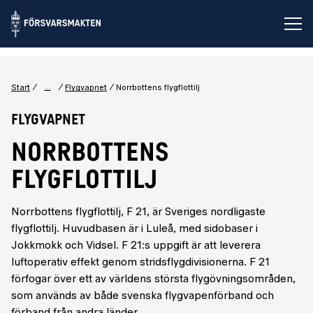
Öp
...
Start
Flygvapnet
Norrbottens flygflottilj
Flygvapnet
NORRBOTTENS
FLYGFLOTTILJ
Norrbottens flygflottilj, F 21, är Sveriges nordligaste
flygflottilj. Huvudbasen är i Luleå, med sidobaser i
Jokkmokk och Vidsel. F 21:s uppgift är att leverera
luftoperativ effekt genom stridsflygdivisionerna. F 21
förfogar över ett av världens största flygövningsområden,
som används av både svenska flygvapenförband och